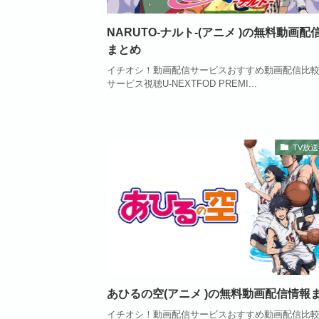
NARUTO‐ナルト‐(アニメ )の無料動画配
まとめ
イチオシ！動画配信サービスおすすめ動画配信比
サービス視聴U-NEXTFOD PREMI...
TV放
あひるの空(アニメ )の無料動画配信情報
イチオシ！動画配信サービスおすすめ動画配信比