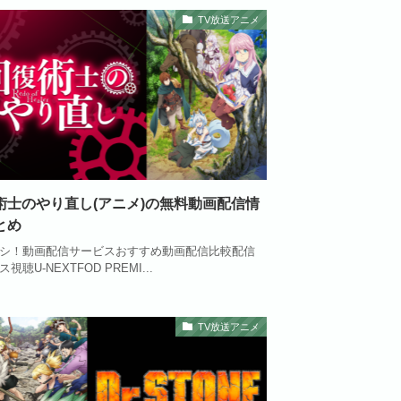
TV放送アニメ
術士のやり直し(アニメ)の無料動画配信情
とめ
シ！動画配信サービスおすすめ動画配信比較配信
視聴U-NEXTFOD PREMI...
TV放送アニメ