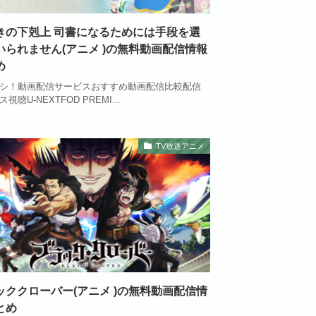
きの下剋上 司書になるためには手段を選
いられません(アニメ )の無料動画配信情報
め
シ！動画配信サービスおすすめ動画配信比較配信
視聴U-NEXTFOD PREMI...
TV放送アニメ
ッククローバー(アニメ )の無料動画配信情
とめ