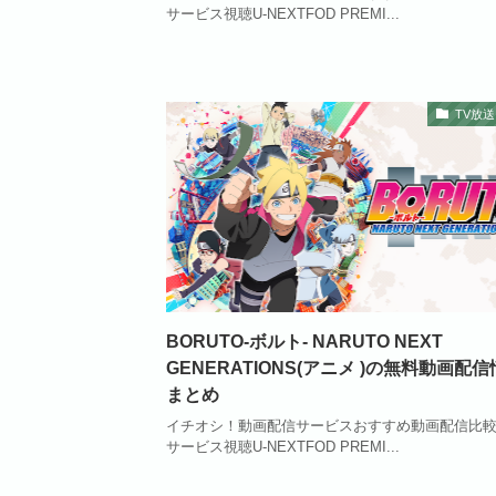
サービス視聴U-NEXTFOD PREMI...
TV放
BORUTO-ボルト- NARUTO NEXT
GENERATIONS(アニメ )の無料動画配
まとめ
イチオシ！動画配信サービスおすすめ動画配信比
サービス視聴U-NEXTFOD PREMI...