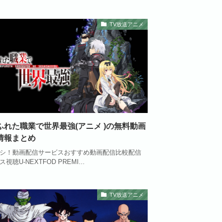
TV放送アニメ
ふれた職業で世界最強(アニメ )の無料動画
情報まとめ
シ！動画配信サービスおすすめ動画配信比較配信
視聴U-NEXTFOD PREMI...
TV放送アニメ