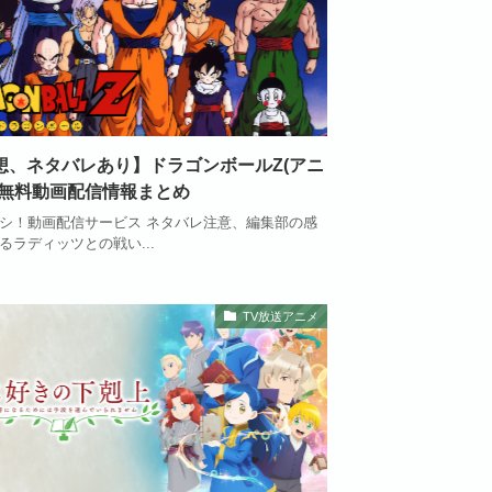
想、ネタバレあり】ドラゴンボールZ(アニ
の無料動画配信情報まとめ
シ！動画配信サービス ネタバレ注意、編集部の感
るラディッツとの戦い...
TV放送アニメ