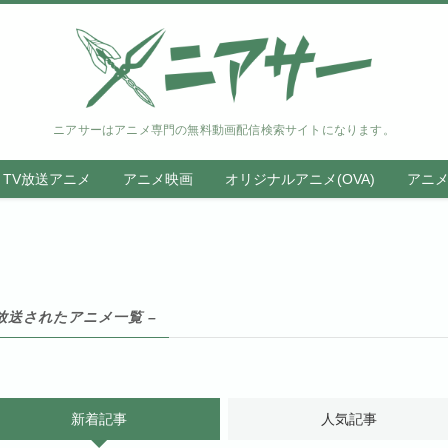
ニアサーはアニメ専門の無料動画配信検索サイトになります。
TV放送アニメ
アニメ映画
オリジナルアニメ(OVA)
アニ
放送されたアニメ一覧 –
新着記事
人気記事