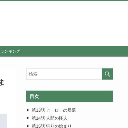
メランキング
ま
目次
第13話 ヒーローの帰還
第14話 人間の怪人
第15話 狩りの始まり