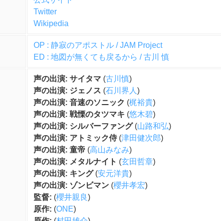
Twitter
Wikipedia
OP : 静寂のアポストル / JAM Project
ED : 地図が無くても戻るから / 古川 慎
声の出演: サイタマ
(
古川慎
)
声の出演: ジェノス
(
石川界人
)
声の出演: 音速のソニック
(
梶裕貴
)
声の出演: 戦慄のタツマキ
(
悠木碧
)
声の出演: シルバーファング
(
山路和弘
)
声の出演: アトミック侍
(
津田健次郎
)
声の出演: 童帝
(
高山みなみ
)
声の出演: メタルナイト
(
玄田哲章
)
声の出演: キング
(
安元洋貴
)
声の出演: ゾンビマン
(
櫻井孝宏
)
監督:
(
櫻井親良
)
原作:
(
ONE
)
原作:
(
村田雄介
)