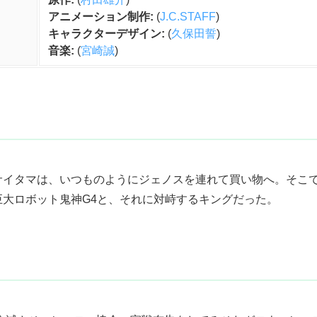
アニメーション制作:
(
J.C.STAFF
)
キャラクターデザイン:
(
久保田誓
)
音楽:
(
宮崎誠
)
サイタマは、いつものようにジェノスを連れて買い物へ。そこ
大ロボット鬼神G4と、それに対峙するキングだった。