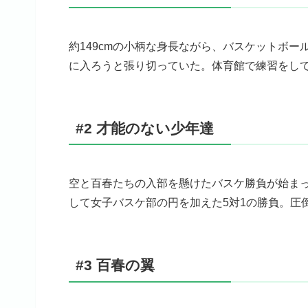
約149cmの小柄な身長ながら、バスケットボ
に入ろうと張り切っていた。体育館で練習をし
#2 才能のない少年達
空と百春たちの入部を懸けたバスケ勝負が始ま
して女子バスケ部の円を加えた5対1の勝負。圧
#3 百春の翼