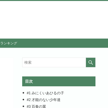
メランキング
目次
#1 みにくいあひるの子
#2 才能のない少年達
#3 百春の翼