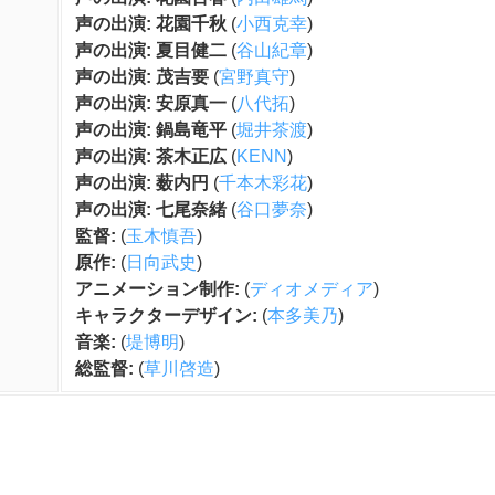
声の出演: 花園千秋
(
小西克幸
)
声の出演: 夏目健二
(
谷山紀章
)
声の出演: 茂吉要
(
宮野真守
)
声の出演: 安原真一
(
八代拓
)
声の出演: 鍋島竜平
(
堀井茶渡
)
声の出演: 茶木正広
(
KENN
)
声の出演: 薮内円
(
千本木彩花
)
声の出演: 七尾奈緒
(
谷口夢奈
)
監督:
(
玉木慎吾
)
原作:
(
日向武史
)
アニメーション制作:
(
ディオメディア
)
キャラクターデザイン:
(
本多美乃
)
音楽:
(
堤博明
)
総監督:
(
草川啓造
)