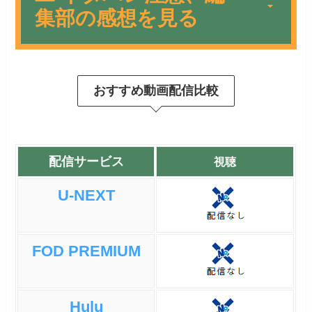
集部の感想を見る
ケロロアニメのラストシーズ
おすすめ動画配信比較
ンで寂しさを感じたりしまし
ニアサー
た。相変わらずの危なっかし
いネタがあったり、放映当時
は朝の放送と深夜の放送とあ
配信サービス
視聴
ったりして深夜の放送は朝の
時にはやらなかったエピソー
U-NEXT
ドがあったりとして深夜なら
ではの話もあったりしまし
た。いままでのストーリーと
FOD PREMIUM
は違って1話まるまるの話は
なく、２本だてがほとんどで
す。
Hulu