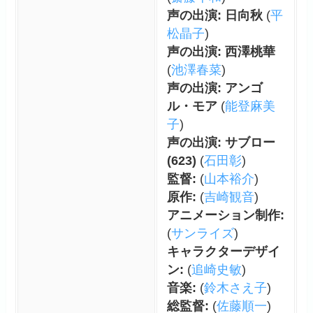
声の出演: 日向秋
(
平
松晶子
)
声の出演: 西澤桃華
(
池澤春菜
)
声の出演: アンゴ
ル・モア
(
能登麻美
子
)
声の出演: サブロー
(623)
(
石田彰
)
監督:
(
山本裕介
)
原作:
(
吉崎観音
)
アニメーション制作:
(
サンライズ
)
キャラクターデザイ
ン:
(
追崎史敏
)
音楽:
(
鈴木さえ子
)
総監督:
(
佐藤順一
)