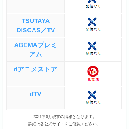
TSUTAYA
ガンダムWネタがあり、ケロ
ロ達がガンダムWのメインキ
DISCAS／TV
ニアサー
ャラにそっくりになって夏美
を誘惑しようとしたときの声
ABEMAプレミ
優さんが本家を使用したり、
アム
劇ケロ４で登場したシオンや
テララが登場したり、そのと
dアニメストア
きに登場したドラゴンケロロ
小隊が登場したりとファンに
とっては嬉しい演出もあった
dTV
り、日向家の春が来たりと大
団円にぴったりな演出があっ
たりしました。７年間のアニ
2021年6月現在の情報となります。
メシリーズは長くも短く面白
詳細は各公式サイトをご確認ください。