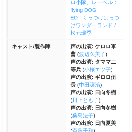
ロ小隊、レーベル：
flying DOG
ED : くっつけはっつ
けワンダーランド /
松元環季
キャスト/製作陣
声の出演: ケロロ軍
曹
(
渡辺久美子
)
声の出演: タママ二
等兵
(
小桜エツ子
)
声の出演: ギロロ伍
長
(
中田譲治
)
声の出演: 日向冬樹
(
川上とも子
)
声の出演: 日向冬樹
(
桑島法子
)
声の出演: 日向夏美
(
斎藤千和
)