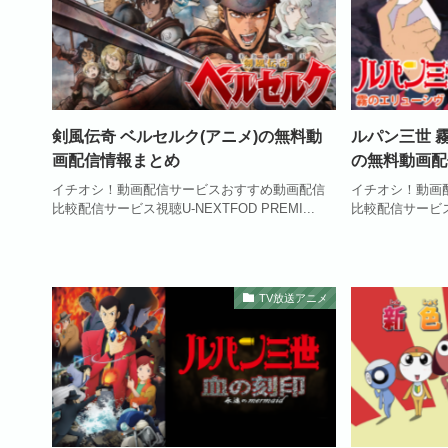
剣風伝奇 ベルセルク(アニメ)の無料動
ルパン三世 
画配信情報まとめ
の無料動画配
イチオシ！動画配信サービスおすすめ動画配信
イチオシ！動画
比較配信サービス視聴U-NEXTFOD PREMI...
比較配信サービス視聴
TV放送アニメ