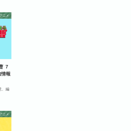
送アニメ
曹 ７
信情報
意、編
送アニメ