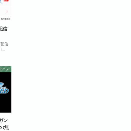
配信
画配信
..
送アニメ
ガン
)の無