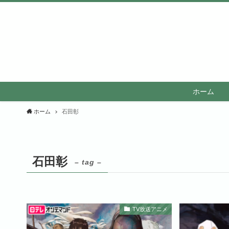
ホーム
ホーム
石田彰
石田彰
– tag –
TV放送アニメ