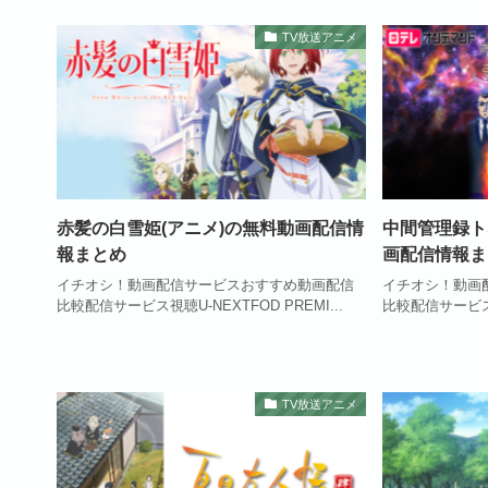
TV放送アニメ
赤髪の白雪姫(アニメ)の無料動画配信情
中間管理録ト
報まとめ
画配信情報ま
イチオシ！動画配信サービスおすすめ動画配信
イチオシ！動画
比較配信サービス視聴U-NEXTFOD PREMI...
比較配信サービス視聴
TV放送アニメ