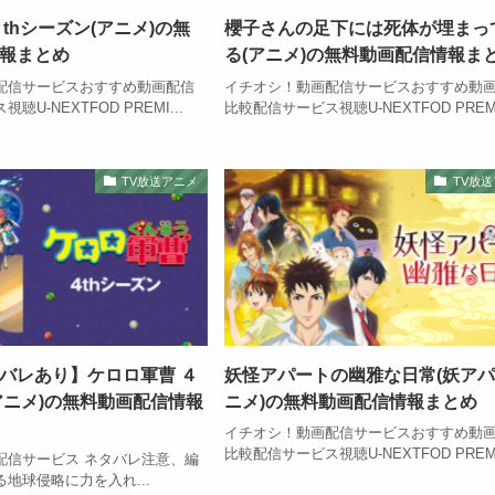
thシーズン(アニメ)の無
櫻子さんの足下には死体が埋まっ
報まとめ
る(アニメ)の無料動画配信情報ま
配信サービスおすすめ動画配信
イチオシ！動画配信サービスおすすめ動
U-NEXTFOD PREMI...
比較配信サービス視聴U-NEXTFOD PREMI.
TV放送アニメ
TV放
バレあり】ケロロ軍曹 ４
妖怪アパートの幽雅な日常(妖アパ)
(アニメ)の無料動画配信情報
ニメ)の無料動画配信情報まとめ
イチオシ！動画配信サービスおすすめ動
比較配信サービス視聴U-NEXTFOD PREMI.
配信サービス ネタバレ注意、編
地球侵略に力を入れ...