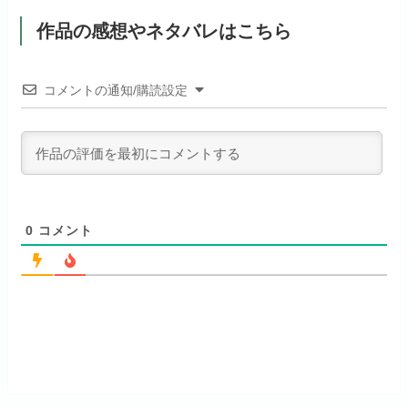
dアニメストアでお試し
月額料金（税込）
1,026円
公式
見放題作品数
190,000作品以上
する
作品の感想やネタバレはこちら
月額料金（税込）
2,659円
ABEMAプレミアムでお
公式
（TV）
試しする
初回ポイント付与
なし
お試し無料期間
31日間
初回ポイント付与
1,100ポイント
リンク先 :
https://anime.dmkt-
コメントの通知/購読設定
リンク先 :
https://abema.tv/
sp.jp/animestore/tp_pc
見放題作品数
70,000作品以上
月額料金（税込）
550円
見放題作品数
10,000作品以上
（TV）
ABEMA独占配信作品がおもしろ
アニメだけを特化して観るなら文
初回ポイント付与
なし
い！
句なし！
宅配レンタル数
240,000作品以上
見放題作品数
120,000作品以上
0
コメント
お試し無料期間
14日間
お試し無料期間
31日間
月額料金（税込）
960円
月額料金（税込）
440円
初回ポイント付与
なし
初回ポイント付与
なし