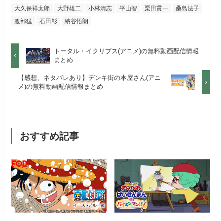
公式
お試し無料期間
2週間
する
大久保祥太郎
大野雄二
小林清志
平山智
栗田貫一
桑島法子
見放題作品数
50,000作品以上
渡部猛
石田彰
納谷悟朗
月額料金（税込）
1,026円
お試し無料期間
14日間
リンク先 :
https://anime.dmkt-
お試し無料期間
31日間
sp.jp/animestore/tp_pc
初回ポイント付与
なし
トータル・イクリプス(アニメ)の無料動画配信情報
月額料金（税込）
960円
まとめ
月額料金（税込）
550円
アニメだけを特化して観るなら文
見放題作品数
70,000作品以上
初回ポイント付与
なし
【感想、ネタバレあり】デンキ街の本屋さん(アニ
句なし！
メ)の無料動画配信情報まとめ
初回ポイント付与
なし
見放題作品数
20,000作品以上
見放題作品数
120,000作品以上
おすすめ記事
お試し無料期間
31日間
月額料金（税込）
440円
初回ポイント付与
なし
見放題作品数
4,000作品以上