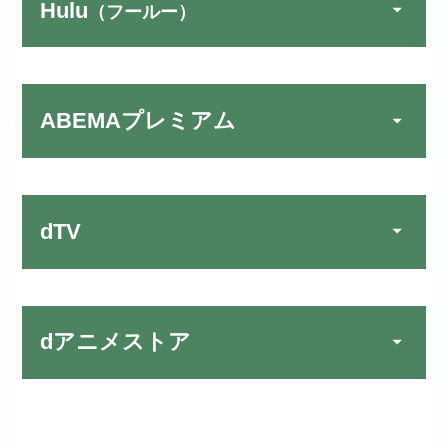
Hulu
（フールー）
FOD PREMIUMでお試
公式
しする
U-NEXTでお試しする
公式
リンク先 :
https://fod.fujitv.co.jp/s/premium/
リンク先：
https://video.unext.jp/
ABEMAプレミアム
Huluでお試しする
公式
フジテレビ系ドラマを観るなら間
動画配信サービスの中では見放題
TSUTAYA DISCAS／TV
公式
違いなしのVODサービスです！
作品が19万本以上とダントツで
でお試しする
リンク先 :
https://www.hulu.jp/
す！
リンク先：
https://www.discas.net/
日本テレビ系ドラマや映画・海外
dTV
ドラマなど数多くの作品を見放題
宅配レンタルとVODの2パターンが
できるのでおススメです！
お試し無料期間
2週間
楽しめる唯一のサービスです！
お試し無料期間
31日間
dアニメストア
月額料金（税込）
976円
dTVでお試しする
公式
月額料金（税込）
2,189円
初回ポイント付与
100ポイント
リンク先 :
https://pc.video.dmkt-sp.jp/
お試し無料期間
2週間
初回ポイント付与
600ポイント
お試し無料期間
30日間
見放題作品数
50,000作品以上