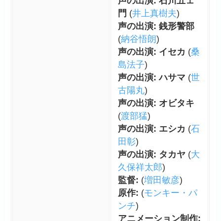
声の出演: 石川五ェ
門
(
井上真樹夫
)
声の出演: 銭形警部
(
納谷悟朗
)
声の出演: イセカ
(
桑
島法子
)
声の出演: ハサマ
(
世
古陽丸
)
声の出演: オビタキ
(
渡部猛
)
声の出演: エシカ
(
石
田彰
)
声の出演: タカヤ
(
大
久保祥太郎
)
監督:
(
増田敏彦
)
原作:
(
モンキー・パ
ンチ
)
アニメーション制作: