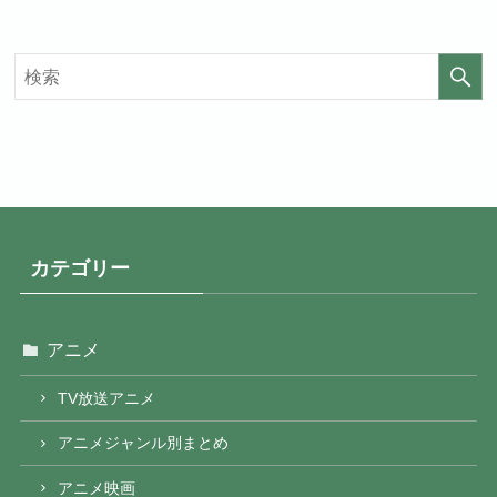
見放題作品数
20,000作品以上
見放題作品数
4,000作品以上
カテゴリー
アニメ
TV放送アニメ
アニメジャンル別まとめ
アニメ映画