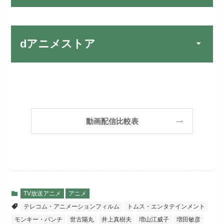
宅配レンタルとVODの2パターンが
楽しめる唯一のサービスです！
FOD PREMIUMでお試
公式
お試し無料期間
31日間
しする
dアニメストア
月額料金（税込）
2,189円
リンク先 :
https://fod.fujitv.co.jp/s/premium/
Huluでお試しする
公式
初回ポイント付与
600ポイント
フジテレビ系ドラマを観るなら間
お試し無料期間
30日間
違いなしのVODサービスです！
見放題作品数
190,000作品以上
リンク先 :
https://www.hulu.jp/
月額料金（税込）
2,659円
ABEMAプレミアムでお
公式
（TV）
動画配信比較表
試しする
日本テレビ系ドラマや映画・海外
初回ポイント付与
1,100ポイント
ドラマなど数多くの作品を見放題
リンク先 :
https://abema.tv/
見放題作品数
10,000作品以上
できるのでおススメです！
お試し無料期間
2週間
（TV）
ABEMA独占配信作品がおもしろ
dTVでお試しする
公式
い！
月額料金（税込）
976円
TV放送アニメ
アニメ
宅配レンタル数
240,000作品以上
テレコム・アニメーションフィルム
トムス・エンタテインメント
リンク先 :
https://pc.video.dmkt-sp.jp/
初回ポイント付与
100ポイント
モンキー・パンチ
世古陽丸
井上真樹夫
増山江威子
増田敏彦
dアニメストアでお試し