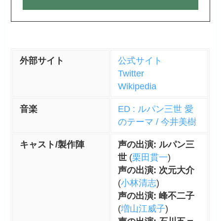
外部サイト
公式サイト
Twitter
Wikipedia
音楽
ED : ルパン三世 愛
のテーマ / 今井美樹
キャスト/製作陣
声の出演: ルパン三
世
(
栗田貫一
)
声の出演: 次元大介
(
小林清志
)
声の出演: 峰不二子
(
増山江威子
)