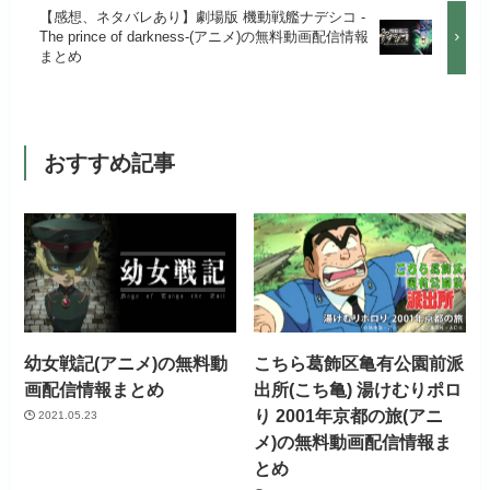
初回ポイント付与
なし
【感想、ネタバレあり】劇場版 機動戦艦ナデシコ -
月額料金（税込）
960円
The prince of darkness-(アニメ)の無料動画配信情報
月額料金（税込）
550円
アニメだけを特化して観るなら文
まとめ
見放題作品数
70,000作品以上
初回ポイント付与
なし
句なし！
初回ポイント付与
なし
見放題作品数
20,000作品以上
見放題作品数
120,000作品以上
おすすめ記事
お試し無料期間
31日間
月額料金（税込）
440円
初回ポイント付与
なし
幼女戦記(アニメ)の無料動
こちら葛飾区亀有公園前派
見放題作品数
4,000作品以上
画配信情報まとめ
出所(こち亀) 湯けむりポロ
り 2001年京都の旅(アニ
2021.05.23
メ)の無料動画配信情報ま
とめ