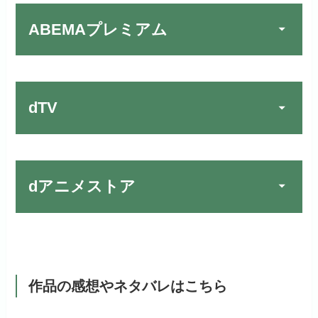
リンク先 :
https://fod.fujitv.co.jp/s/premium/
リンク先：
https://video.unext.jp/
ABEMAプレミアム
Huluでお試しする
公式
フジテレビ系ドラマを観るなら間
動画配信サービスの中では見放題
違いなしのVODサービスです！
作品が19万本以上とダントツで
リンク先 :
https://www.hulu.jp/
お試し無料期間
30日間
す！
日本テレビ系ドラマや映画・海外
dTV
月額料金（税込）
2,659円
ドラマなど数多くの作品を見放題
初回ポイント付与
1,100ポイント
できるのでおススメです！
お試し無料期間
2週間
見放題作品数
10,000作品以上
お試し無料期間
31日間
dアニメストア
月額料金（税込）
976円
dTVでお試しする
公式
（TV）
月額料金（税込）
2,189円
初回ポイント付与
100ポイント
リンク先 :
https://pc.video.dmkt-sp.jp/
宅配レンタル数
240,000作品以上
お試し無料期間
2週間
初回ポイント付与
600ポイント
見放題作品数
50,000作品以上
dアニメストアでお試し
月額料金（税込）
1,026円
公式
見放題作品数
190,000作品以上
する
作品の感想やネタバレはこちら
ABEMAプレミアムでお
公式
（TV）
試しする
初回ポイント付与
なし
お試し無料期間
31日間
リンク先 :
https://anime.dmkt-