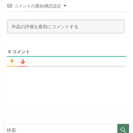
コメントの通知/購読設定
リンク先 :
https://abema.tv/
sp.jp/animestore/tp_pc
見放題作品数
70,000作品以上
月額料金（税込）
550円
ABEMA独占配信作品がおもしろ
アニメだけを特化して観るなら文
初回ポイント付与
なし
い！
句なし！
見放題作品数
120,000作品以上
0
コメント
お試し無料期間
14日間
お試し無料期間
31日間
月額料金（税込）
960円
月額料金（税込）
440円
初回ポイント付与
なし
初回ポイント付与
なし
見放題作品数
20,000作品以上
見放題作品数
4,000作品以上