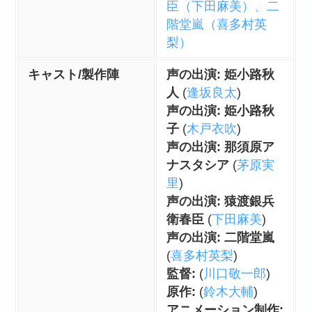
臣（下田麻美）、二
階堂嵐（喜多村英
梨）
キャスト/製作陣
声の出演: 姫小路秋
人
(
逢坂良太
)
声の出演: 姫小路秋
子
(
木戸衣吹
)
声の出演: 那須原ア
ナスタシア
(
茅原実
里
)
声の出演: 猿渡銀兵
衛春臣
(
下田麻美
)
声の出演: 二階堂嵐
(
喜多村英梨
)
監督:
(
川口敬一郎
)
原作:
(
鈴木大輔
)
アニメーション制作: