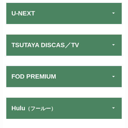
U-NEXT
TSUTAYA DISCAS／TV
FOD PREMIUM
TSUTAYA DISCAS／TV
公式
でお試しする
リンク先：
https://www.discas.net/
Hulu
（フールー）
FOD PREMIUMでお試
宅配レンタルとVODの2パターンが
公式
しする
U-NEXTでお試しする
公式
楽しめる唯一のサービスです！