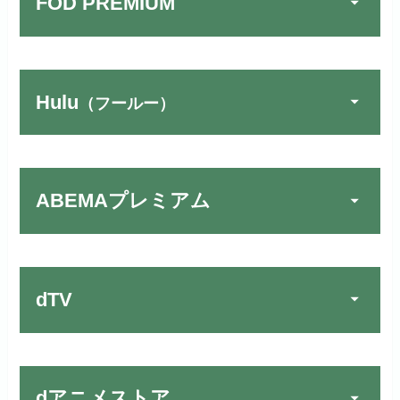
FOD PREMIUM
Hulu
（フールー）
U-NEXTでお試しする
公式
リンク先：
https://video.unext.jp/
ABEMAプレミアム
動画配信サービスの中では見放題
TSUTAYA DISCAS／TV
公式
作品が19万本以上とダントツで
でお試しする
す！
リンク先：
https://www.discas.net/
dTV
宅配レンタルとVODの2パターンが
楽しめる唯一のサービスです！
FOD PREMIUMでお試
公式
お試し無料期間
31日間
しする
dアニメストア