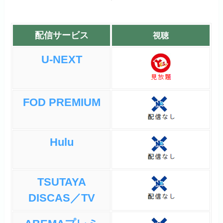
配信サービス
視聴
U-NEXT
FOD PREMIUM
Hulu
TSUTAYA
DISCAS／TV