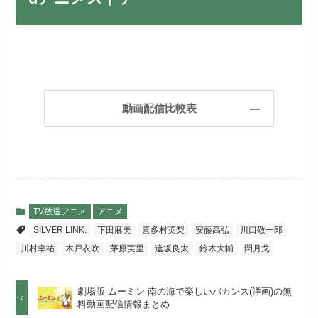
月額料金（税込）
2,189円
リンク先 :
https://fod.fujitv.co.jp/s/premium/
Huluでお試しする
公式
初回ポイント付与
600ポイント
フジテレビ系ドラマを観るなら間
お試し無料期間
30日間
違いなしのVODサービスです！
見放題作品数
190,000作品以上
リンク先 :
https://www.hulu.jp/
月額料金（税込）
2,659円
ABEMAプレミアムでお
公式
（TV）
動画配信比較表
試しする
日本テレビ系ドラマや映画・海外
初回ポイント付与
1,100ポイント
ドラマなど数多くの作品を見放題
リンク先 :
https://abema.tv/
見放題作品数
10,000作品以上
できるのでおススメです！
お試し無料期間
2週間
（TV）
ABEMA独占配信作品がおもしろ
dTVでお試しする
公式
い！
月額料金（税込）
976円
TV放送アニメ
アニメ
宅配レンタル数
240,000作品以上
SILVER LINK.
下田麻美
喜多村英梨
安藤高弘
川口敬一郎
リンク先 :
https://pc.video.dmkt-sp.jp/
初回ポイント付与
100ポイント
川村幸祐
木戸衣吹
茅原実里
逢坂良太
鈴木大輔
閏月戈
dアニメストアでお試し
公式
お試し無料期間
2週間
する
見放題作品数
50,000作品以上
劇場版 ムーミン 南の海で楽しいバカンス(洋画)の無
月額料金（税込）
1,026円
お試し無料期間
14日間
リンク先 :
https://anime.dmkt-
料動画配信情報まとめ
お試し無料期間
31日間
sp.jp/animestore/tp_pc