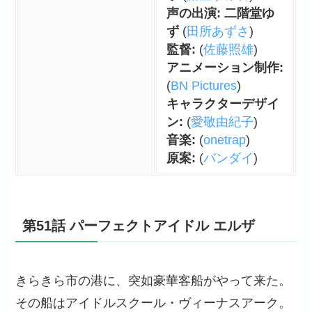
声の出演: 二階堂ゆ
ず
(
田所あずさ
)
監督:
(
佐藤照雄
)
アニメーション制作:
(
BN Pictures
)
キャラクターデザイ
ン:
(
愛敬由紀子
)
音楽:
(
onetrap
)
原案:
(
バンダイ
)
第51話 パーフェクトアイドル エルザ
きらきら市の港に、突如豪華客船がやって来た。
その船はアイドルスクール・ヴィーナスアーク。