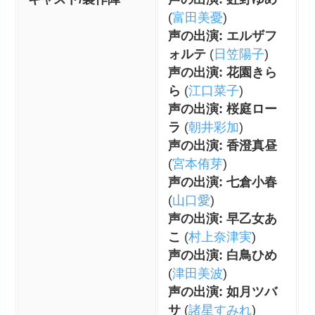
(
富田美憂
)
声の出演: エルザフ
ォルテ
(
日笠陽子
)
声の出演: 花園きら
ら
(
江口菜子
)
声の出演: 桜庭ロー
ラ
(
朝井彩加
)
声の出演: 香澄真昼
(
宮本侑芽
)
声の出演: 七倉小春
(
山口愛
)
声の出演: 早乙女あ
こ
(
村上奈津実
)
声の出演: 白鳥ひめ
(
津田美波
)
声の出演: 如月ツバ
サ
(
諸星すみれ
)