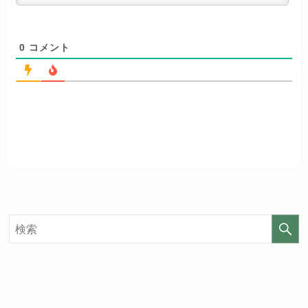
見放題作品数
120,000作品以上
0
コメント
お試し無料期間
14日間
お試し無料期間
31日間
月額料金（税込）
960円
月額料金（税込）
440円
初回ポイント付与
なし
初回ポイント付与
なし
見放題作品数
20,000作品以上
見放題作品数
4,000作品以上