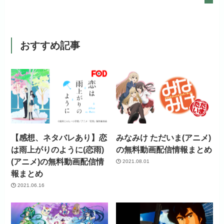
句なし！
初回ポイント付与
なし
見放題作品数
20,000作品以上
見放題作品数
120,000作品以上
おすすめ記事
お試し無料期間
31日間
月額料金（税込）
440円
初回ポイント付与
なし
【感想、ネタバレあり】恋
みなみけ ただいま(アニメ)
見放題作品数
4,000作品以上
は雨上がりのように(恋雨)
の無料動画配信情報まとめ
(アニメ)の無料動画配信情
2021.08.01
報まとめ
2021.06.16