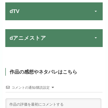
お試し無料期間
30日間
す！
日本テレビ系ドラマや映画・海外
dTV
月額料金（税込）
2,659円
ドラマなど数多くの作品を見放題
初回ポイント付与
1,100ポイント
できるのでおススメです！
お試し無料期間
2週間
見放題作品数
10,000作品以上
お試し無料期間
31日間
dアニメストア
月額料金（税込）
976円
dTVでお試しする
公式
（TV）
月額料金（税込）
2,189円
初回ポイント付与
100ポイント
リンク先 :
https://pc.video.dmkt-sp.jp/
宅配レンタル数
240,000作品以上
お試し無料期間
2週間
初回ポイント付与
600ポイント
見放題作品数
50,000作品以上
dアニメストアでお試し
月額料金（税込）
1,026円
公式
見放題作品数
190,000作品以上
する
作品の感想やネタバレはこちら
ABEMAプレミアムでお
公式
（TV）
試しする
初回ポイント付与
なし
お試し無料期間
31日間
リンク先 :
https://anime.dmkt-
コメントの通知/購読設定
リンク先 :
https://abema.tv/
sp.jp/animestore/tp_pc
見放題作品数
70,000作品以上
月額料金（税込）
550円
ABEMA独占配信作品がおもしろ
アニメだけを特化して観るなら文
初回ポイント付与
なし
い！
句なし！