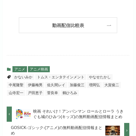
Huluでお試しする
公式
初回ポイント付与
600ポイント
フジテレビ系ドラマを観るなら間
お試し無料期間
30日間
違いなしのVODサービスです！
見放題作品数
190,000作品以上
リンク先 :
https://www.hulu.jp/
月額料金（税込）
2,659円
ABEMAプレミアムでお
公式
（TV）
動画配信比較表
試しする
日本テレビ系ドラマや映画・海外
初回ポイント付与
1,100ポイント
ドラマなど数多くの作品を見放題
リンク先 :
https://abema.tv/
見放題作品数
10,000作品以上
できるのでおススメです！
お試し無料期間
2週間
（TV）
ABEMA独占配信作品がおもしろ
dTVでお試しする
公式
い！
月額料金（税込）
976円
アニメ
アニメ映画
宅配レンタル数
240,000作品以上
かないみか
トムス・エンタテインメント
やなせたかし
リンク先 :
https://pc.video.dmkt-sp.jp/
初回ポイント付与
100ポイント
中尾隆聖
伊藤梅男
佐久間レイ
加藤俊三
増岡弘
大賀俊二
dアニメストアでお試し
公式
お試し無料期間
2週間
する
山寺宏一
戸田恵子
菅良幸
鶴ひろみ
見放題作品数
50,000作品以上
月額料金（税込）
1,026円
お試し無料期間
14日間
リンク先 :
https://anime.dmkt-
映画 それいけ！アンパンマン ロールとローラ うき
お試し無料期間
31日間
sp.jp/animestore/tp_pc
ぐも城のひみつ(キッズ)の無料動画配信情報まとめ
初回ポイント付与
なし
月額料金（税込）
960円
月額料金（税込）
550円
GOSICK-ゴシック-(アニメ)の無料動画配信情報まと
アニメだけを特化して観るなら文
見放題作品数
70,000作品以上
め
初回ポイント付与
なし