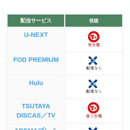
配信サービス
視聴
U-NEXT
FOD PREMIUM
Hulu
TSUTAYA
DISCAS／TV