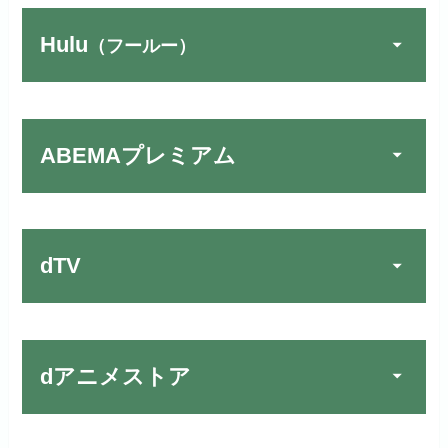
Hulu
（フールー）
U-NEXTでお試しする
公式
リンク先：
https://video.unext.jp/
ABEMAプレミアム
動画配信サービスの中では見放題
TSUTAYA DISCAS／TV
公式
作品が19万本以上とダントツで
でお試しする
す！
リンク先：
https://www.discas.net/
dTV
宅配レンタルとVODの2パターンが
楽しめる唯一のサービスです！
FOD PREMIUMでお試
公式
お試し無料期間
31日間
しする
dアニメストア
月額料金（税込）
2,189円
リンク先 :
https://fod.fujitv.co.jp/s/premium/