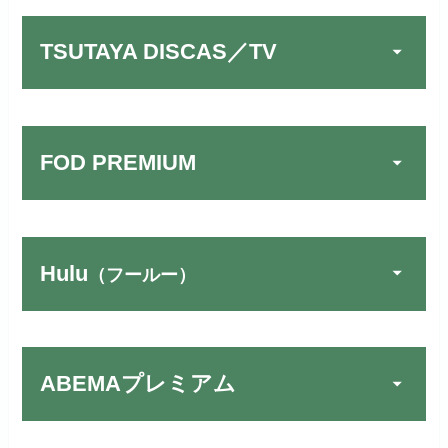
TSUTAYA DISCAS／TV
FOD PREMIUM
TSUTAYA DISCAS／TV
公式
でお試しする
リンク先：
https://www.discas.net/
Hulu
（フールー）
FOD PREMIUMでお試
宅配レンタルとVODの2パターンが
公式
しする
U-NEXTでお試しする
公式
楽しめる唯一のサービスです！
リンク先 :
https://fod.fujitv.co.jp/s/premium/
リンク先：
https://video.unext.jp/
ABEMAプレミアム
Huluでお試しする
公式
フジテレビ系ドラマを観るなら間
動画配信サービスの中では見放題
違いなしのVODサービスです！
作品が19万本以上とダントツで
リンク先 :
https://www.hulu.jp/