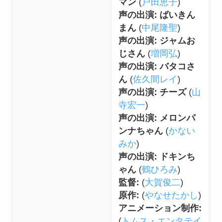
マン
(
戸田恵子
)
声の出演: ばいきん
まん
(
中尾隆聖
)
声の出演: ジャムお
じさん
(
増岡弘
)
声の出演: バタコさ
ん
(
佐久間レイ
)
声の出演: チーズ
(
山
寺宏一
)
声の出演: メロンパ
ンナちゃん
(
かない
みか
)
声の出演: ドキンち
ゃん
(
鶴ひろみ
)
監督:
(
大賀俊二
)
原作:
(
やなせたかし
)
アニメーション制作:
(
トムス・エンタテイ