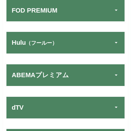
FOD PREMIUM
Hulu
（フールー）
U-NEXTでお試しする
公式
リンク先：
https://video.unext.jp/
ABEMAプレミアム
動画配信サービスの中では見放題
TSUTAYA DISCAS／TV
公式
作品が19万本以上とダントツで
でお試しする
す！
リンク先：
https://www.discas.net/
dTV
宅配レンタルとVODの2パターンが
楽しめる唯一のサービスです！
FOD PREMIUMでお試