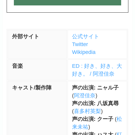
外部サイト
公式サイト
Twitter
Wikipedia
音楽
ED : 好き、好き、大
好き。 / 阿澄佳奈
キャスト/製作陣
声の出演: ニャル子
(
阿澄佳奈
)
声の出演: 八坂真尋
(
喜多村英梨
)
声の出演: クー子
(
松
来未祐
)
声の出演: ハス太
(
釘