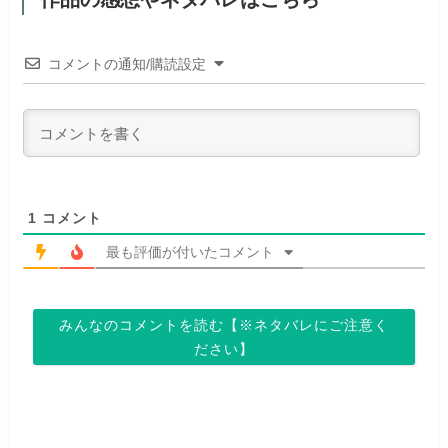
公式
（TV）
試しする
初回ポイント付与
なし
お試し無料期間
31日間
リンク先 :
https://anime.dmkt-
コメントの通知/購読設定
リンク先 :
https://abema.tv/
sp.jp/animestore/tp_pc
見放題作品数
70,000作品以上
月額料金（税込）
550円
ABEMA独占配信作品がおもしろ
アニメだけを特化して観るなら文
初回ポイント付与
なし
い！
句なし！
見放題作品数
120,000作品以上
1
コメント
最も評価が付いたコメント
お試し無料期間
14日間
お試し無料期間
31日間
みんなのコメントを読む【※ネタバレにご注意く
月額料金（税込）
960円
月額料金（税込）
440円
ださい】
初回ポイント付与
なし
初回ポイント付与
なし
見放題作品数
20,000作品以上
見放題作品数
4,000作品以上