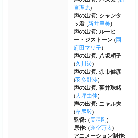
宮理恵
)
声の出演: シャンタ
ッ君
(
新井里美
)
声の出演: ルーヒ
ー・ジストーン
(
國
府田マリ子
)
声の出演: 八坂頼子
(
久川綾
)
声の出演: 余市健彦
(
羽多野渉
)
声の出演: 暮井珠緒
(
大坪由佳
)
声の出演: ニャル夫
(
草尾毅
)
監督:
(
長澤剛
)
原作:
(
逢空万太
)
アニメーション制作: