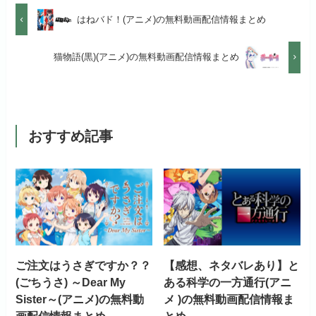
お試し無料期間
14日間
リンク先 :
https://anime.dmkt-
お試し無料期間
31日間
はねバド！(アニメ)の無料動画配信情報まとめ
sp.jp/animestore/tp_pc
初回ポイント付与
なし
月額料金（税込）
960円
月額料金（税込）
550円
アニメだけを特化して観るなら文
猫物語(黒)(アニメ)の無料動画配信情報まとめ
見放題作品数
70,000作品以上
初回ポイント付与
なし
句なし！
初回ポイント付与
なし
見放題作品数
20,000作品以上
見放題作品数
120,000作品以上
おすすめ記事
お試し無料期間
31日間
月額料金（税込）
440円
初回ポイント付与
なし
ご注文はうさぎですか？？
【感想、ネタバレあり】と
見放題作品数
4,000作品以上
(ごちうさ) ～Dear My
ある科学の一方通行(アニ
Sister～(アニメ)の無料動
メ )の無料動画配信情報ま