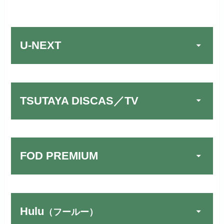
U-NEXT
TSUTAYA DISCAS／TV
FOD PREMIUM
TSUTAYA DISCAS／TV
公式
でお試しする
リンク先：
https://www.discas.net/
Hulu
（フールー）
FOD PREMIUMでお試
宅配レンタルとVODの2パターンが
公式
しする