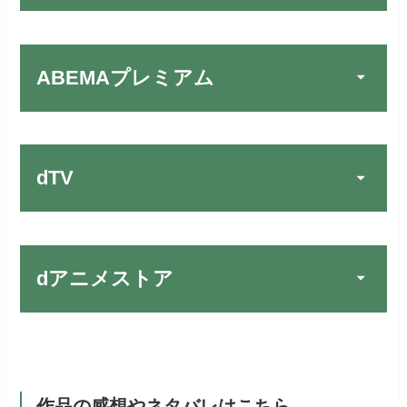
U-NEXTでお試しする
公式
楽しめる唯一のサービスです！
リンク先 :
https://fod.fujitv.co.jp/s/premium/
リンク先：
https://video.unext.jp/
ABEMAプレミアム
Huluでお試しする
公式
フジテレビ系ドラマを観るなら間
動画配信サービスの中では見放題
違いなしのVODサービスです！
作品が19万本以上とダントツで
リンク先 :
https://www.hulu.jp/
お試し無料期間
30日間
す！
日本テレビ系ドラマや映画・海外
dTV
月額料金（税込）
2,659円
ドラマなど数多くの作品を見放題
初回ポイント付与
1,100ポイント
できるのでおススメです！
お試し無料期間
2週間
見放題作品数
10,000作品以上
お試し無料期間
31日間
dアニメストア
月額料金（税込）
976円
dTVでお試しする
公式
（TV）
月額料金（税込）
2,189円
初回ポイント付与
100ポイント
リンク先 :
https://pc.video.dmkt-sp.jp/
宅配レンタル数
240,000作品以上
お試し無料期間
2週間
初回ポイント付与
600ポイント
見放題作品数
50,000作品以上
dアニメストアでお試し
月額料金（税込）
1,026円
公式
見放題作品数
190,000作品以上
する
作品の感想やネタバレはこちら
ABEMAプレミアムでお