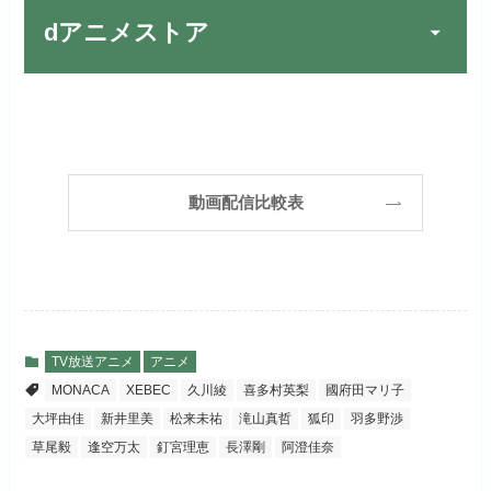
公式
お試し無料期間
31日間
しする
dアニメストア
月額料金（税込）
2,189円
リンク先 :
https://fod.fujitv.co.jp/s/premium/
Huluでお試しする
公式
初回ポイント付与
600ポイント
フジテレビ系ドラマを観るなら間
お試し無料期間
30日間
違いなしのVODサービスです！
見放題作品数
190,000作品以上
リンク先 :
https://www.hulu.jp/
月額料金（税込）
2,659円
ABEMAプレミアムでお
公式
（TV）
動画配信比較表
試しする
日本テレビ系ドラマや映画・海外
初回ポイント付与
1,100ポイント
ドラマなど数多くの作品を見放題
リンク先 :
https://abema.tv/
見放題作品数
10,000作品以上
できるのでおススメです！
お試し無料期間
2週間
（TV）
ABEMA独占配信作品がおもしろ
dTVでお試しする
公式
い！
月額料金（税込）
976円
TV放送アニメ
アニメ
宅配レンタル数
240,000作品以上
MONACA
XEBEC
久川綾
喜多村英梨
國府田マリ子
リンク先 :
https://pc.video.dmkt-sp.jp/
初回ポイント付与
100ポイント
大坪由佳
新井里美
松来未祐
滝山真哲
狐印
羽多野渉
dアニメストアでお試し
公式
お試し無料期間
2週間
する
草尾毅
逢空万太
釘宮理恵
長澤剛
阿澄佳奈
見放題作品数
50,000作品以上
月額料金（税込）
1,026円