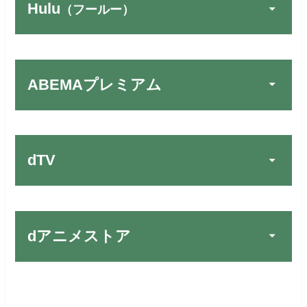
Hulu
（フールー）
FOD PREMIUMでお試
宅配レンタルとVODの2パターンが
公式
しする
U-NEXTでお試しする
公式
楽しめる唯一のサービスです！
リンク先 :
https://fod.fujitv.co.jp/s/premium/
リンク先：
https://video.unext.jp/
ABEMAプレミアム
Huluでお試しする
公式
フジテレビ系ドラマを観るなら間
動画配信サービスの中では見放題
違いなしのVODサービスです！
作品が19万本以上とダントツで
リンク先 :
https://www.hulu.jp/
お試し無料期間
30日間
す！
日本テレビ系ドラマや映画・海外
dTV
月額料金（税込）
2,659円
ドラマなど数多くの作品を見放題
初回ポイント付与
1,100ポイント
できるのでおススメです！
お試し無料期間
2週間
見放題作品数
10,000作品以上
お試し無料期間
31日間
dアニメストア
月額料金（税込）
976円
dTVでお試しする
公式
（TV）
月額料金（税込）
2,189円
初回ポイント付与
100ポイント
リンク先 :
https://pc.video.dmkt-sp.jp/
宅配レンタル数
240,000作品以上
お試し無料期間
2週間
初回ポイント付与
600ポイント
見放題作品数
50,000作品以上