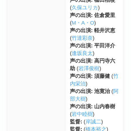
(
久保ユリカ
)
声の出演: 佐倉愛里
(
M・A・O
)
声の出演: 軽井沢恵
(
竹達彩奈
)
声の出演: 平田洋介
(
逢坂良太
)
声の出演: 高円寺六
助
(
岩澤俊樹
)
声の出演: 須藤健
(
竹
内栄治
)
声の出演: 池寛治
(
阿
部大樹
)
声の出演: 山内春樹
(
岩中睦樹
)
監督:
(
岸誠二
)
監督:
(
橋本裕之
)