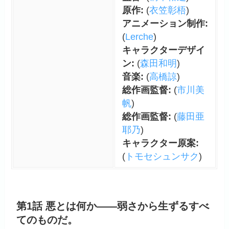
原作:
(
衣笠彰梧
)
アニメーション制作:
(
Lerche
)
キャラクターデザイ
ン:
(
森田和明
)
音楽:
(
高橋諒
)
総作画監督:
(
市川美
帆
)
総作画監督:
(
藤田亜
耶乃
)
キャラクター原案:
(
トモセシュンサク
)
第1話 悪とは何か――弱さから生ずるすべ
てのものだ。