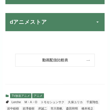
宅配レンタルとVODの2パターンが
楽しめる唯一のサービスです！
FOD PREMIUMでお試
公式
お試し無料期間
31日間
しする
dアニメストア
月額料金（税込）
2,189円
リンク先 :
https://fod.fujitv.co.jp/s/premium/
Huluでお試しする
公式
初回ポイント付与
600ポイント
フジテレビ系ドラマを観るなら間
お試し無料期間
30日間
違いなしのVODサービスです！
見放題作品数
190,000作品以上
リンク先 :
https://www.hulu.jp/
月額料金（税込）
2,659円
ABEMAプレミアムでお
公式
（TV）
動画配信比較表
試しする
日本テレビ系ドラマや映画・海外
初回ポイント付与
1,100ポイント
ドラマなど数多くの作品を見放題
リンク先 :
https://abema.tv/
見放題作品数
10,000作品以上
できるのでおススメです！
お試し無料期間
2週間
（TV）
ABEMA独占配信作品がおもしろ
dTVでお試しする
公式
い！
月額料金（税込）
976円
TV放送アニメ
アニメ
宅配レンタル数
240,000作品以上
Lerche
M・A・O
トモセシュンサク
久保ユリカ
千葉翔也
リンク先 :
https://pc.video.dmkt-sp.jp/
初回ポイント付与
100ポイント
岩中睦樹
岩澤俊樹
岸誠二
市川美帆
森田和明
橋本裕之
dアニメストアでお試し