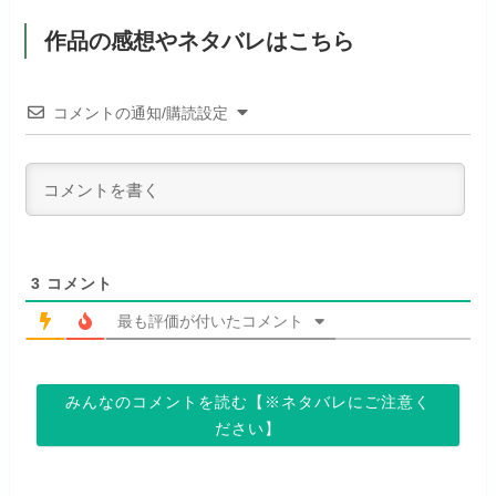
dアニメストアでお試し
月額料金（税込）
1,026円
公式
見放題作品数
190,000作品以上
する
作品の感想やネタバレはこちら
ABEMAプレミアムでお
公式
（TV）
試しする
初回ポイント付与
なし
お試し無料期間
31日間
リンク先 :
https://anime.dmkt-
コメントの通知/購読設定
リンク先 :
https://abema.tv/
sp.jp/animestore/tp_pc
見放題作品数
70,000作品以上
月額料金（税込）
550円
ABEMA独占配信作品がおもしろ
アニメだけを特化して観るなら文
初回ポイント付与
なし
い！
句なし！
見放題作品数
120,000作品以上
3
コメント
最も評価が付いたコメント
お試し無料期間
14日間
お試し無料期間
31日間
みんなのコメントを読む【※ネタバレにご注意く
月額料金（税込）
960円
月額料金（税込）
440円
ださい】
初回ポイント付与
なし
初回ポイント付与
なし