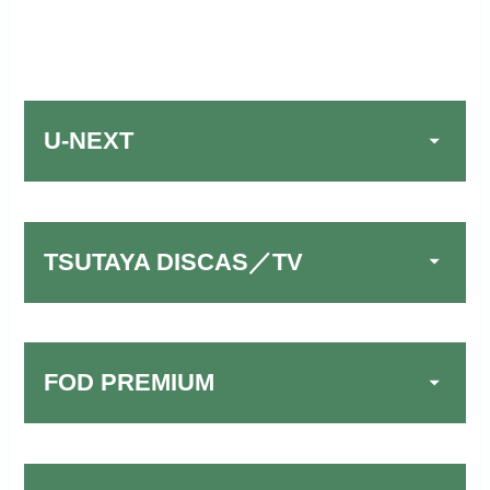
U-NEXT
TSUTAYA DISCAS／TV
FOD PREMIUM
TSUTAYA DISCAS／TV
公式
でお試しする
リンク先：
https://www.discas.net/