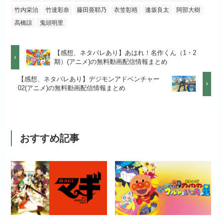
公式
お試し無料期間
2週間
する
竹内栄治
竹達彩奈
藤田亜耶乃
衣笠彰梧
逢坂良太
阿部大樹
見放題作品数
50,000作品以上
高橋諒
鬼頭明里
月額料金（税込）
1,026円
お試し無料期間
14日間
リンク先 :
https://anime.dmkt-
お試し無料期間
31日間
sp.jp/animestore/tp_pc
初回ポイント付与
なし
【感想、ネタバレあり】あはれ！名作くん（1・2
月額料金（税込）
960円
期）(アニメ)の無料動画配信情報まとめ
月額料金（税込）
550円
アニメだけを特化して観るなら文
見放題作品数
70,000作品以上
初回ポイント付与
なし
【感想、ネタバレあり】デジモンアドベンチャー
句なし！
02(アニメ)の無料動画配信情報まとめ
初回ポイント付与
なし
見放題作品数
20,000作品以上
見放題作品数
120,000作品以上
おすすめ記事
お試し無料期間
31日間
月額料金（税込）
440円
初回ポイント付与
なし
見放題作品数
4,000作品以上