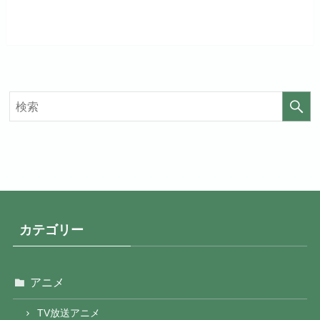
見放題作品数
20,000作品以上
見放題作品数
4,000作品以上
カテゴリー
アニメ
TV放送アニメ