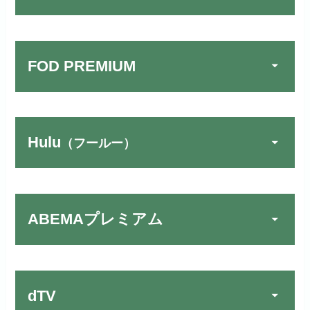
FOD PREMIUM
Hulu
（フールー）
U-NEXTでお試しする
公式
リンク先：
https://video.unext.jp/
ABEMAプレミアム
動画配信サービスの中では見放題
TSUTAYA DISCAS／TV
公式
作品が19万本以上とダントツで
でお試しする
す！
リンク先：
https://www.discas.net/
dTV