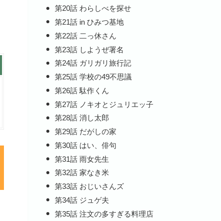
第20話 わらしべを探せ
第21話 in ひみつ基地
第22話 二っ休さん
第23話 しようぜ署名
第24話 ガリガリ旅行記
第25話 学校の49不思議
第26話 駄作くん
第27話 ノキオとジュリエッ子
第28話 消し太郎
第29話 だがしの家
第30話 はい、俳句
第31話 雨女先生
第32話 家なき米
第33話 おじいさんズ
第34話 ジュゲ夫
第35話 注文の多すぎる料理店