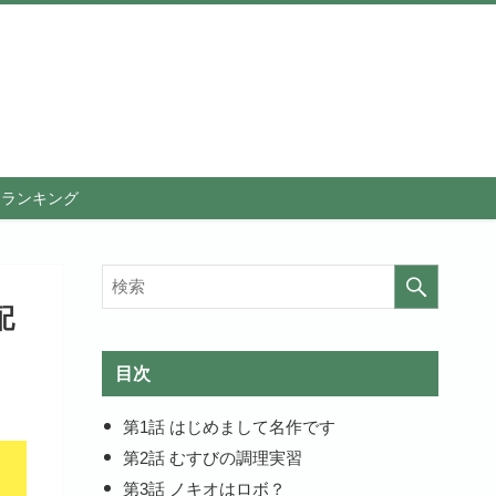
メランキング
配
目次
第1話 はじめまして名作です
第2話 むすびの調理実習
第3話 ノキオはロボ？