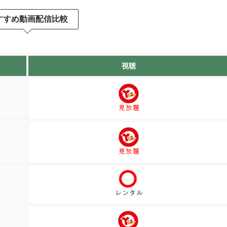
すすめ動画配信比較
じるキャストさんも人気声優や人気芸人を
、人気ボーカロイド・初音ミクがエンディ
て登場したり、シーズン１のエンディング
役として登場したりと子供向けの番組内の
視聴
でも楽しめる内容で面白いです。今でも続
ンネルでも見れたりします。
感想やネタバレを見る