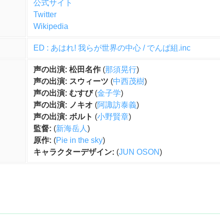
公式サイト
Twitter
Wikipedia
ED : あはれ! 我らが世界の中心 / でんぱ組.inc
声の出演: 松田名作
(
那須晃行
)
声の出演: スウィーツ
(
中西茂樹
)
声の出演: むすび
(
金子学
)
声の出演: ノキオ
(
阿諏訪泰義
)
声の出演: ボルト
(
小野賢章
)
監督:
(
新海岳人
)
原作:
(
Pie in the sky
)
キャラクターデザイン:
(
JUN OSON
)