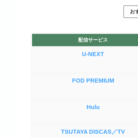
ニアサー
お
個性溢れるゲストキャラを演
起用したり、シーズン２では
ングを歌ったり、本人役とし
を歌ったでんぱ組もアイドル
配信サービス
ショートアニメですが、大人
U-NEXT
いており、YouTubeチャ
みんなの
FOD PREMIUM
Hulu
TSUTAYA DISCAS／TV