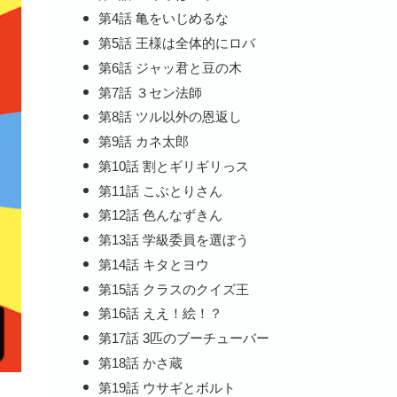
第4話 亀をいじめるな
第5話 王様は全体的にロバ
第6話 ジャッ君と豆の木
第7話 ３セン法師
第8話 ツル以外の恩返し
第9話 カネ太郎
第10話 割とギリギリっス
第11話 こぶとりさん
第12話 色んなずきん
第13話 学級委員を選ぼう
第14話 キタとヨウ
第15話 クラスのクイズ王
第16話 ええ！絵！？
第17話 3匹のブーチューバー
第18話 かさ蔵
第19話 ウサギとボルト