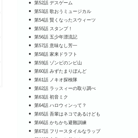
第52話 デスゲーム
第53話 歌おうミュージカル
第54話 賢くなったスウィーツ
第55話 スタンプ！
第56話 五少年漂流記
第57話 意味なし芳一
第58話 家来ドラフト
第59話 ゾンビのンビ山
第60話 みずたまりぼんど
第61話 ノキオ探検隊
第62話 ラッスィーの取り調べ
第63話 初音ミク
第64話 ハロウィンって？
第65話 吾輩はネコであるけども
第66話 かちかち避難訓練
第67話 フリースタイルなラップ