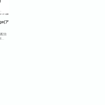
ge(ア
画配信
..