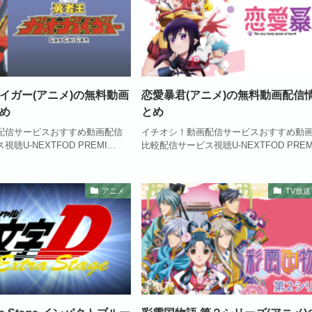
イガー(アニメ)の無料動画
恋愛暴君(アニメ)の無料動画配信
め
とめ
配信サービスおすすめ動画配信
イチオシ！動画配信サービスおすすめ動
U-NEXTFOD PREMI...
比較配信サービス視聴U-NEXTFOD PREMI.
アニメ
TV放