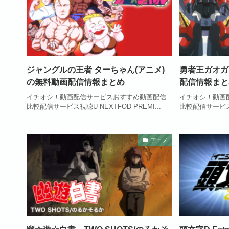
ジャングルの王者 ターちゃん(アニメ)
勇者王ガオガ
の無料動画配信情報まとめ
配信情報まと
イチオシ！動画配信サービスおすすめ動画配信
イチオシ！動画
比較配信サービス視聴U-NEXTFOD PREMI...
比較配信サービス視聴
アニメ