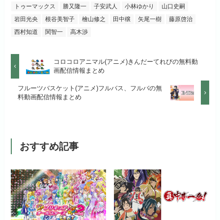
初回ポイント付与
100ポイント
トゥーマックス
勝又隆一
子安武人
小林ゆかり
山口史嗣
dアニメストアでお試し
公式
お試し無料期間
2週間
する
岩田光央
根谷美智子
檜山修之
田中穣
矢尾一樹
藤原啓治
見放題作品数
50,000作品以上
西村知道
関智一
高木渉
月額料金（税込）
1,026円
お試し無料期間
14日間
リンク先 :
https://anime.dmkt-
お試し無料期間
31日間
sp.jp/animestore/tp_pc
初回ポイント付与
なし
コロコロアニマル(アニメ)きんだーてれびの無料動
月額料金（税込）
960円
画配信情報まとめ
月額料金（税込）
550円
アニメだけを特化して観るなら文
見放題作品数
70,000作品以上
初回ポイント付与
なし
フルーツバスケット(アニメ)フルバス、フルバの無
句なし！
料動画配信情報まとめ
初回ポイント付与
なし
見放題作品数
20,000作品以上
見放題作品数
120,000作品以上
おすすめ記事
お試し無料期間
31日間
月額料金（税込）
440円
初回ポイント付与
なし