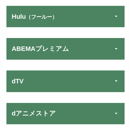
リンク先：
https://www.discas.net/
Hulu
（フールー）
宅配レンタルとVODの2パターンが
U-NEXTでお試しする
公式
楽しめる唯一のサービスです！
リンク先：
https://video.unext.jp/
ABEMAプレミアム
Huluでお試しする
公式
動画配信サービスの中では見放題
作品が19万本以上とダントツで
リンク先 :
https://www.hulu.jp/
お試し無料期間
30日間
す！
日本テレビ系ドラマや映画・海外
dTV
月額料金（税込）
2,659円
ドラマなど数多くの作品を見放題
初回ポイント付与
1,100ポイント
できるのでおススメです！
FOD PREMIUMでお試
公式
見放題作品数
10,000作品以上
お試し無料期間
31日間
しする
dアニメストア
dTVでお試しする
公式
（TV）
月額料金（税込）
2,189円
リンク先 :
https://fod.fujitv.co.jp/s/premium/
リンク先 :
https://pc.video.dmkt-sp.jp/
宅配レンタル数
240,000作品以上