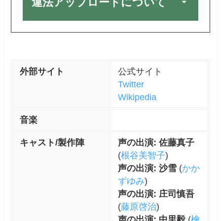
違法アップロードについて
外部サイト
公式サイト
Twitter
Wikipedia
音楽
キャスト/製作陣
声の出演: 佐藤真子
(
根谷美智子
)
声の出演: 沙雪
(
かか
ずゆみ
)
声の出演: 庄司慎吾
(
藤原啓治
)
声の出演: 中里毅
(
檜