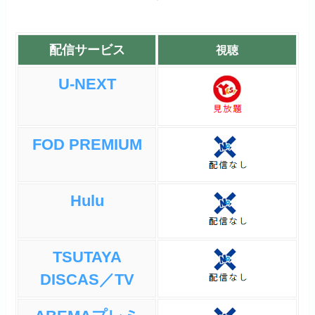
配信サービス
視聴
U-NEXT
FOD PREMIUM
Hulu
TSUTAYA
DISCAS／TV