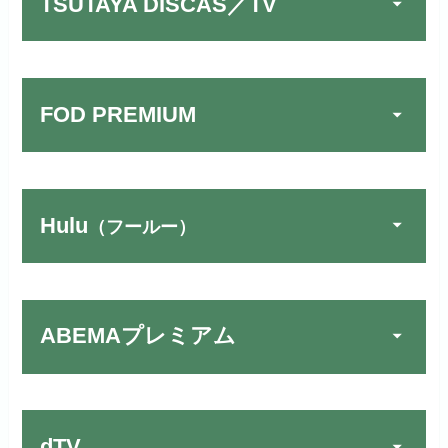
TSUTAYA DISCAS／TV
FOD PREMIUM
Hulu
（フールー）
U-NEXTでお試しする
公式
リンク先：
https://video.unext.jp/
ABEMAプレミアム
動画配信サービスの中では見放題
TSUTAYA DISCAS／TV
公式
作品が19万本以上とダントツで
でお試しする
す！
リンク先：
https://www.discas.net/
dTV