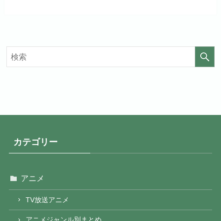
初回ポイント付与
なし
初回ポイント付与
なし
見放題作品数
20,000作品以上
見放題作品数
4,000作品以上
カテゴリー
アニメ
TV放送アニメ
アニメジャンル別まとめ