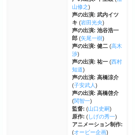
山修之
)
声の出演: 武内イツ
キ
(
岩田光央
)
声の出演: 池谷浩一
郎
(
矢尾一樹
)
声の出演: 健二
(
高木
渉
)
声の出演: 祐一
(
西村
知道
)
声の出演: 高橋涼介
(
子安武人
)
声の出演: 高橋啓介
(
関智一
)
監督:
(
山口史嗣
)
原作:
(
しげの秀一
)
アニメーション制作:
(
オービー企画
)