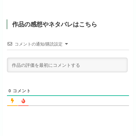
お試し無料期間
2週間
初回ポイント付与
600ポイント
フジテレビ系ドラマを観るなら間
dアニメストアでお試し
違いなしのVODサービスです！
月額料金（税込）
1,026円
公式
見放題作品数
190,000作品以上
する
作品の感想やネタバレはこちら
ABEMAプレミアムでお
公式
（TV）
試しする
初回ポイント付与
なし
お試し無料期間
31日間
リンク先 :
https://anime.dmkt-
コメントの通知/購読設定
リンク先 :
https://abema.tv/
sp.jp/animestore/tp_pc
見放題作品数
70,000作品以上
月額料金（税込）
550円
お試し無料期間
2週間
ABEMA独占配信作品がおもしろ
アニメだけを特化して観るなら文
初回ポイント付与
なし
い！
句なし！
月額料金（税込）
976円
見放題作品数
120,000作品以上
初回ポイント付与
100ポイント
0
コメント
見放題作品数
50,000作品以上
お試し無料期間
14日間
お試し無料期間
31日間
月額料金（税込）
960円
月額料金（税込）
440円