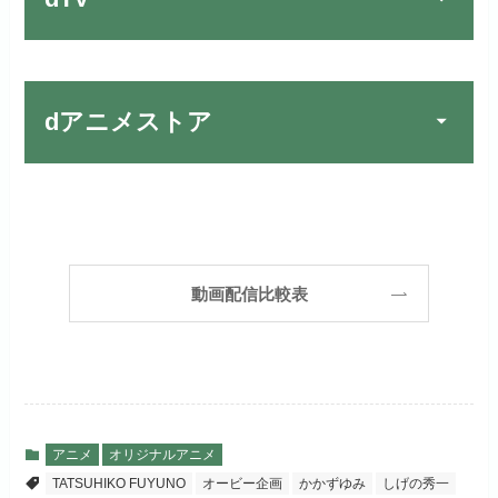
宅配レンタルとVODの2パターンが
楽しめる唯一のサービスです！
FOD PREMIUMでお試
公式
お試し無料期間
31日間
しする
dアニメストア
月額料金（税込）
2,189円
リンク先 :
https://fod.fujitv.co.jp/s/premium/
Huluでお試しする
公式
初回ポイント付与
600ポイント
フジテレビ系ドラマを観るなら間
お試し無料期間
30日間
違いなしのVODサービスです！
見放題作品数
190,000作品以上
リンク先 :
https://www.hulu.jp/
月額料金（税込）
2,659円
ABEMAプレミアムでお
公式
（TV）
動画配信比較表
試しする
日本テレビ系ドラマや映画・海外
初回ポイント付与
1,100ポイント
ドラマなど数多くの作品を見放題
リンク先 :
https://abema.tv/
見放題作品数
10,000作品以上
できるのでおススメです！
お試し無料期間
2週間
（TV）
ABEMA独占配信作品がおもしろ
dTVでお試しする
公式
い！
月額料金（税込）
976円
アニメ
オリジナルアニメ
宅配レンタル数
240,000作品以上
TATSUHIKO FUYUNO
オービー企画
かかずゆみ
しげの秀一
リンク先 :
https://pc.video.dmkt-sp.jp/