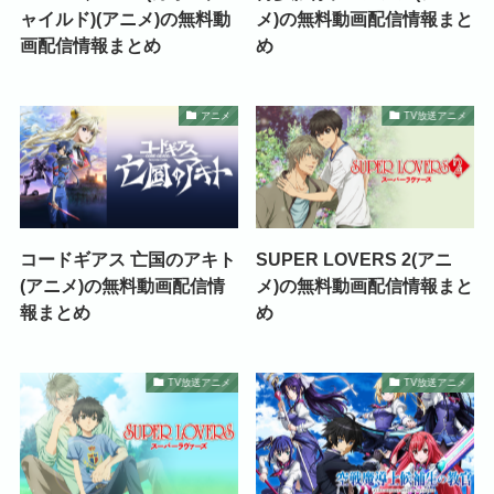
ャイルド)(アニメ)の無料動
メ)の無料動画配信情報まと
画配信情報まとめ
め
アニメ
TV放送アニメ
コードギアス 亡国のアキト
SUPER LOVERS 2(アニ
(アニメ)の無料動画配信情
メ)の無料動画配信情報まと
報まとめ
め
TV放送アニメ
TV放送アニメ