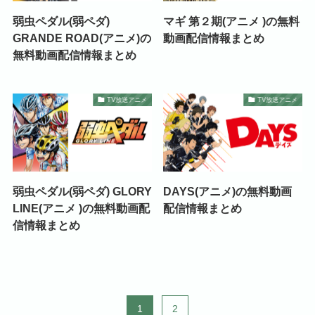
弱虫ペダル(弱ペダ)
マギ 第２期(アニメ )の無料
GRANDE ROAD(アニメ)の
動画配信情報まとめ
無料動画配信情報まとめ
TV放送アニメ
TV放送アニメ
弱虫ペダル(弱ペダ) GLORY
DAYS(アニメ)の無料動画
LINE(アニメ )の無料動画配
配信情報まとめ
信情報まとめ
1
2