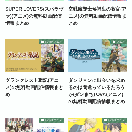
SUPER LOVERS(スパラヴ
空戦魔導士候補生の教官(ア
ァ)(アニメ)の無料動画配信
ニメ)の無料動画配信情報ま
情報まとめ
とめ
TV放送アニメ
アニメ
グランクレスト戦記(アニ
ダンジョンに出会いを求め
メ)の無料動画配信情報まと
るのは間違っているだろう
め
か(ダンまち) OVA(アニメ)
の無料動画配信情報まとめ
TV放送アニメ
TV放送アニメ