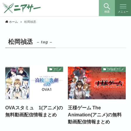
検索
メニュー
ホーム
松岡禎丞
松岡禎丞
– tag –
アニメ
TV放送アニメ
OVAスタミュ 1(アニメ)の
王様ゲーム The
無料動画配信情報まとめ
Animation(アニメ)の無料
動画配信情報まとめ