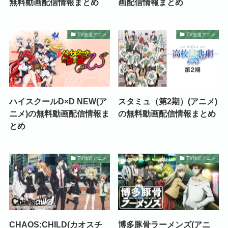
無料動画配信情報まとめ
画配信情報まとめ
TV放送アニメ
TV放送アニメ
ハイスクールD×D NEW(ア
スタミュ（第2期）(アニメ)
ニメ)の無料動画配信情報ま
の無料動画配信情報まとめ
とめ
TV放送アニメ
TV放送アニメ
CHAOS;CHILD(カオスチ
博多豚骨ラーメンズ(アニ