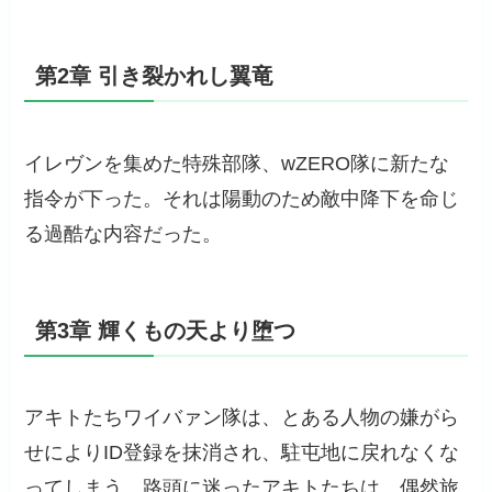
第2章 引き裂かれし翼竜
イレヴンを集めた特殊部隊、wZERO隊に新たな
指令が下った。それは陽動のため敵中降下を命じ
る過酷な内容だった。
第3章 輝くもの天より堕つ
アキトたちワイバァン隊は、とある人物の嫌がら
せによりID登録を抹消され、駐屯地に戻れなくな
ってしまう。路頭に迷ったアキトたちは、偶然旅