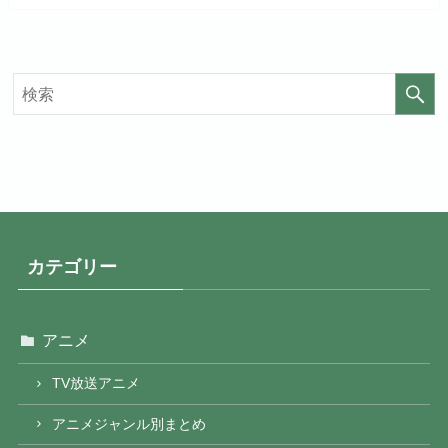
見放題作品数
20,000作品以上
見放題作品数
4,000作品以上
カテゴリー
アニメ
TV放送アニメ
アニメジャンル別まとめ