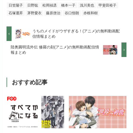
初回ポイント付与
100ポイント
日笠陽子
日野聡
松岡禎丞
橋本一子
浅川美也
甲斐田裕子
dアニメストアでお試し
公式
お試し無料期間
2週間
する
石塚運昇
茅野愛衣
藤原啓治
谷口悟朗
赤根和樹
見放題作品数
50,000作品以上
月額料金（税込）
1,026円
お試し無料期間
14日間
リンク先 :
https://anime.dmkt-
うちのメイドがウザすぎる！(アニメ)の無料動画配
お試し無料期間
31日間
sp.jp/animestore/tp_pc
信情報まとめ
初回ポイント付与
なし
月額料金（税込）
960円
月額料金（税込）
550円
陸奥圓明流外伝 修羅の刻(アニメ)の無料動画配信情
アニメだけを特化して観るなら文
見放題作品数
70,000作品以上
報まとめ
初回ポイント付与
なし
句なし！
初回ポイント付与
なし
見放題作品数
20,000作品以上
見放題作品数
120,000作品以上
おすすめ記事
お試し無料期間
31日間
月額料金（税込）
440円
初回ポイント付与
なし