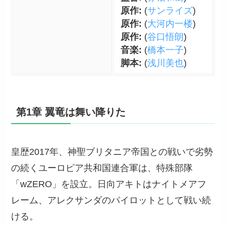
原作:
(
サンライズ
)
原作:
(
大河内一楼
)
原作:
(
谷口悟朗
)
音楽:
(
橋本一子
)
脚本:
(
浅川美也
)
第1章 翼竜は舞い降りた
皇歴2017年、神聖ブリタニア帝国との戦いで劣勢
の続くユーロピア共和国連合軍は、特殊部隊
「wZERO」を設立。日向アキトはナイトメアフ
レーム、アレクサンダのパイロットとして戦い続
ける。