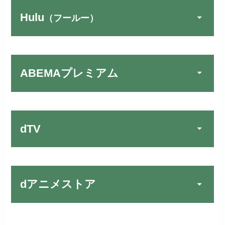
Hulu
（フールー）
FOD PREMIUMでお試
宅配レンタルとVODの2パターンが
公式
しする
U-NEXTでお試しする
公式
楽しめる唯一のサービスです！
リンク先 :
https://fod.fujitv.co.jp/s/premium/
リンク先：
https://video.unext.jp/
ABEMAプレミアム
フジテレビ系ドラマを観るなら間
動画配信サービスの中では見放題
違いなしのVODサービスです！
作品が19万本以上とダントツで
お試し無料期間
30日間
す！
dTV
月額料金（税込）
2,659円
初回ポイント付与
1,100ポイント
お試し無料期間
2週間
見放題作品数
10,000作品以上
お試し無料期間
31日間
dアニメストア
月額料金（税込）
976円
dTVでお試しする
公式
（TV）
月額料金（税込）
2,189円
初回ポイント付与
100ポイント
リンク先 :
https://pc.video.dmkt-sp.jp/
宅配レンタル数
240,000作品以上
Huluでお試しする
公式
初回ポイント付与
600ポイント