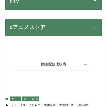
dTV
宅配レンタルとVODの2パターンが
楽しめる唯一のサービスです！
FOD PREMIUMでお試
公式
お試し無料期間
31日間
しする
dアニメストア
月額料金（税込）
2,189円
リンク先 :
https://fod.fujitv.co.jp/s/premium/
Huluでお試しする
公式
初回ポイント付与
600ポイント
フジテレビ系ドラマを観るなら間
お試し無料期間
30日間
違いなしのVODサービスです！
見放題作品数
190,000作品以上
リンク先 :
https://www.hulu.jp/
月額料金（税込）
2,659円
ABEMAプレミアムでお
公式
（TV）
動画配信比較表
試しする
日本テレビ系ドラマや映画・海外
初回ポイント付与
1,100ポイント
ドラマなど数多くの作品を見放題
リンク先 :
https://abema.tv/
見放題作品数
10,000作品以上
できるのでおススメです！
お試し無料期間
2週間
（TV）
ABEMA独占配信作品がおもしろ
dTVでお試しする
公式
い！
月額料金（税込）
976円
アニメ
アニメ映画
宅配レンタル数
240,000作品以上
サンライズ
入野自由
坂本真綾
大河内一楼
川田紳司
リンク先 :
https://pc.video.dmkt-sp.jp/