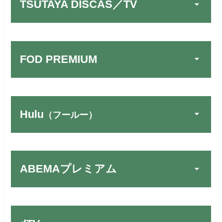
TSUTAYA DISCAS／TV
FOD PREMIUM
Hulu
（フールー）
U-NEXTでお試しする
公式
リンク先：
https://video.unext.jp/
ABEMAプレミアム
動画配信サービスの中では見放題
TSUTAYA DISCAS／TV
公式
作品が19万本以上とダントツで
でお試しする
す！
リンク先：
https://www.discas.net/