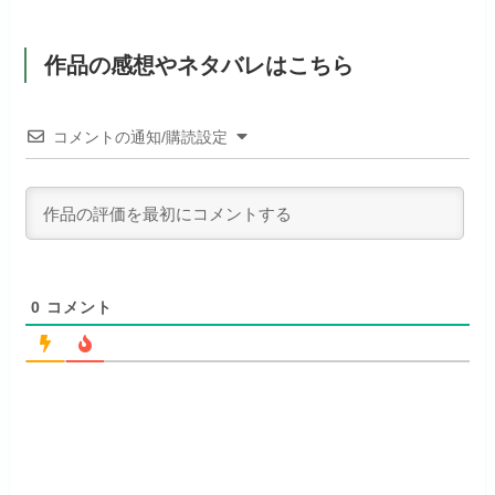
見放題作品数
50,000作品以上
dアニメストアでお試し
公式
見放題作品数
190,000作品以上
リンク先 :
https://www.hulu.jp/
する
作品の感想やネタバレはこちら
ABEMAプレミアムでお
公式
（TV）
試しする
お試し無料期間
31日間
日本テレビ系ドラマや映画・海外
リンク先 :
https://anime.dmkt-
ドラマなど数多くの作品を見放題
コメントの通知/購読設定
リンク先 :
https://abema.tv/
sp.jp/animestore/tp_pc
月額料金（税込）
550円
できるのでおススメです！
ABEMA独占配信作品がおもしろ
アニメだけを特化して観るなら文
初回ポイント付与
なし
い！
句なし！
見放題作品数
120,000作品以上
0
コメント
お試し無料期間
2週間
月額料金（税込）
1,026円
お試し無料期間
14日間
お試し無料期間
31日間
初回ポイント付与
なし
月額料金（税込）
960円
月額料金（税込）
440円
見放題作品数
70,000作品以上
初回ポイント付与
なし
初回ポイント付与
なし