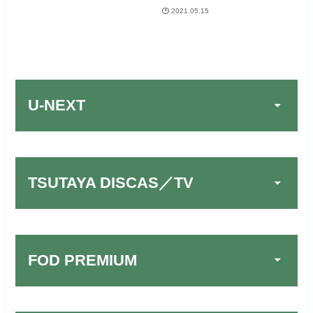
2021.05.15
U-NEXT
TSUTAYA DISCAS／TV
FOD PREMIUM
TSUTAYA DISCAS／TV
公式
でお試しする
リンク先：
https://www.discas.net/