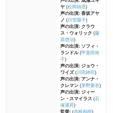
声の出演: 成瀬ユキ
ヤ
(
松岡禎丞
)
声の出演: 香坂アヤ
ノ
(
日笠陽子
)
声の出演: クラウ
ス・ウォリック
(
藤
原啓治
)
声の出演: ソフィ・
ランドル
(
甲斐田裕
子
)
声の出演: ジョウ・
ワイズ
(
川田紳司
)
声の出演: アンナ・
クレマン
(
茅野愛衣
)
声の出演: ジィー
ン・スマイラス
(
石
塚運昇
)
監督:
(
赤根和樹
)