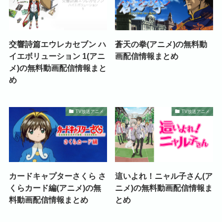
交響詩篇エウレカセブン ハ
蒼天の拳(アニメ)の無料動
イエボリューション 1(アニ
画配信情報まとめ
メ)の無料動画配信情報まと
め
TV放送アニメ
TV放送アニメ
カードキャプターさくら さ
這いよれ！ニャル子さん(ア
くらカード編(アニメ)の無
ニメ)の無料動画配信情報ま
料動画配信情報まとめ
とめ