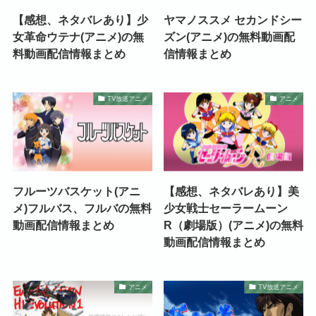
【感想、ネタバレあり】少
ヤマノススメ セカンドシー
女革命ウテナ(アニメ)の無
ズン(アニメ)の無料動画配
料動画配信情報まとめ
信情報まとめ
TV放送アニメ
アニメ
フルーツバスケット(アニ
【感想、ネタバレあり】美
メ)フルバス、フルバの無料
少女戦士セーラームーン
動画配信情報まとめ
R（劇場版）(アニメ)の無料
動画配信情報まとめ
アニメ
TV放送アニメ