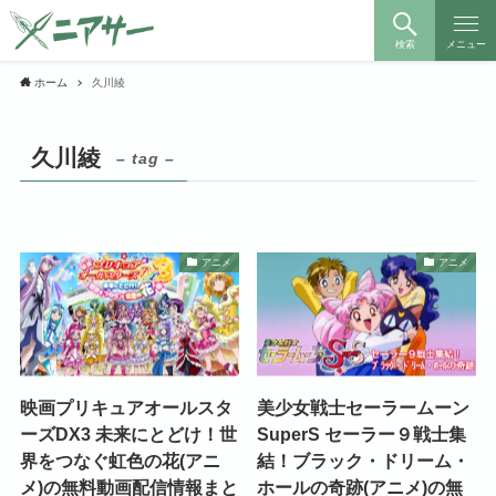
検索
メニュー
ホーム
久川綾
久川綾
– tag –
アニメ
アニメ
映画プリキュアオールスタ
美少女戦士セーラームーン
ーズDX3 未来にとどけ！世
SuperS セーラー９戦士集
界をつなぐ虹色の花(アニ
結！ブラック・ドリーム・
メ)の無料動画配信情報まと
ホールの奇跡(アニメ)の無