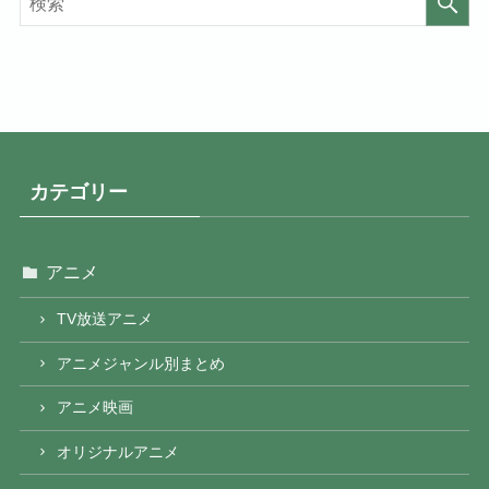
カテゴリー
アニメ
TV放送アニメ
アニメジャンル別まとめ
アニメ映画
オリジナルアニメ