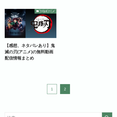
TV放送アニメ
【感想、ネタバレあり】鬼
滅の刃(アニメ)の無料動画
配信情報まとめ
1
2