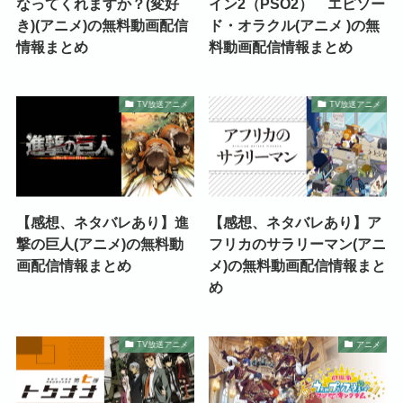
なってくれますか？(変好
イン2（PSO2） エピソー
き)(アニメ)の無料動画配信
ド・オラクル(アニメ )の無
情報まとめ
料動画配信情報まとめ
TV放送アニメ
TV放送アニメ
【感想、ネタバレあり】進
【感想、ネタバレあり】ア
撃の巨人(アニメ)の無料動
フリカのサラリーマン(アニ
画配信情報まとめ
メ)の無料動画配信情報まと
め
TV放送アニメ
アニメ