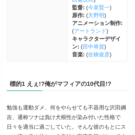
監督:
(
今泉賢一
)
原作:
(
天野明
)
アニメーション制作:
(
アートランド
)
キャラクターデザイ
ン:
(
田中将賀
)
音楽:
(
佐橋俊彦
)
標的1 えぇ!?俺がマフィアの10代目!?
勉強も運動ダメ、何をやらせても不器用な沢田綱
吉、通称ツナは負け犬根性が染み付いた性格で
日々を適当に過ごしていた。そんな彼のもとにス