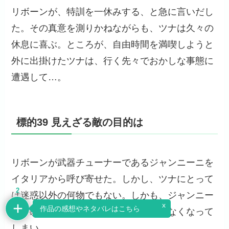
リボーンが、特訓を一休みする、と急に言いだし
た。その真意を測りかねながらも、ツナは久々の
休息に喜ぶ。ところが、自由時間を満喫しようと
外に出掛けたツナは、行く先々でおかしな事態に
遭遇して…。
標的39 見えざる敵の目的は
リボーンが武器チューナーであるジャンニーニを
イタリアから呼び寄せた。しかし、ツナにとって
2
は迷惑以外の何物でもない。しかも、ジャンニー
x
作品の感想やネタバレはこちら
ニが改造した武器は全部使い物にならなくなって
しまい…。