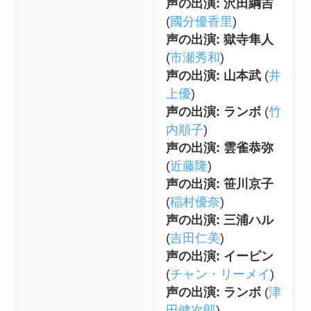
声の出演: 沢田綱吉
(
國分優香里
)
声の出演: 獄寺隼人
(
市瀬秀和
)
声の出演: 山本武
(
井
上優
)
声の出演: ランボ
(
竹
内順子
)
声の出演: 雲雀恭弥
(
近藤隆
)
声の出演: 笹川京子
(
稲村優奈
)
声の出演: 三浦ハル
(
吉田仁美
)
声の出演: イーピン
(
チャン・リーメイ
)
声の出演: ランボ
(
津
田健次郎
)