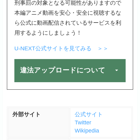
刑事罰の対象となる可能性がありますので
す。
本編アニメ動画を安心・安全に視聴するな
エニエスロビーに拘束された
ら公式に動画配信されているサービスを利
ロビンを救うために命がけで
用するようにしましょう！
ロビンを仲間として助けに向
かうルフィ達とロビンとの仲
U-NEXT公式サイトを見てみる ＞＞
間の距離が縮まって、孤独だ
ったロビンに希望の光を照ら
違法アップロードについて
したルフィに自分が「生きて
海に出たい」という思いを涙
いっぱいに訴えるシーンは原
作でもぼろ泣きでした。ロビ
ンを救うために自分達の力を
出したり、信念を貫いたりと
外部サイト
公式サイト
麦わら一味の成長を感じまし
Twitter
Wikipedia
た。