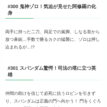
#300 鬼神ゾロ！気迫が見せた阿修羅の化
身
両手に持った二刀、両足での嵐脚、しなる首から
放つ鼻銃…手数で勝るカクの猛襲に、ゾロは押し
込まれるが…!?
#301 スパンダム驚愕！司法の塔に立つ英
雄
仲間の助けを信じて必死に抗うロビンを引きず
り、スパンダムは正義の門へ向かう！ 門をくぐろ