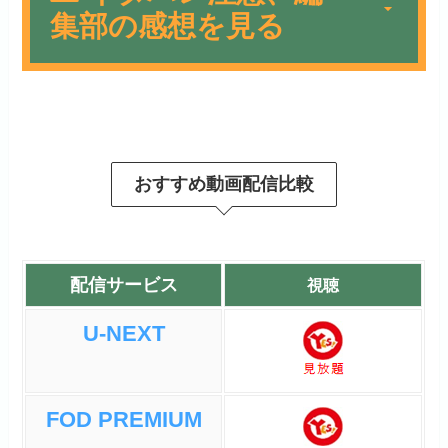
集部の感想を見る
ワンピースのエニエスロビー
編ですがこれの前であるウォ
ニアサー
ーターセブン編とは完全に続
おすすめ動画配信比較
き物です。
このあたりから別行動キャラ
の同時進行が増え始めます。
CP7対麦わら海賊団を繰り広
配信サービス
視聴
げつつロビンとフランキーの
奪還、そして古代兵器プルト
U-NEXT
ンの設計図を守るのが目的で
すがなんと時間制限付き。ウ
ォーターセブン編では船大工
FOD PREMIUM
のキャラたちが結構好きだっ