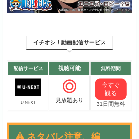
イチオシ！動画配信サービス
視聴可能
配信サービス
無料期間
今すぐ
観る
見放題あり
U-NEXT
31日間無料
ネタバレ注意、編