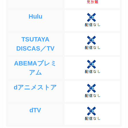
ただけに正体がCP9というの
は結構ショックでした。ロビ
Hulu
ンの生きたい、という台詞と
助けに来てくれたメリー号を
燃やすシーンはどうしても泣
TSUTAYA
いてしまいます。また奪還後
DISCAS／TV
から船出までの間にガープだ
けでなくコビーやヘルメッポ
ABEMAプレミ
という誰も再登場すると思っ
アム
てなかったキャラが成長した
姿で再登場するのは最初から
dアニメストア
順に見ていた人は驚くと思い
ます。そしてここからフラン
キーが仲間になると共に船が
dTV
新しくなります。フランキー
の旅立ちエピソードも良いで
すし、新しい船もメリー号が