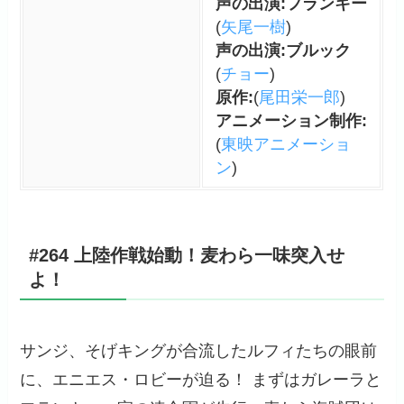
声の出演:フランキー
がこうしてたくましく成長し
(
矢尾一樹
)
た姿はビックリしました。
声の出演:ブルック
(
チョー
)
海をウォーターセブンを出る
原作:
(
尾田栄一郎
)
前にアニオリのエピソードが
アニメーション制作:
挟まれて愉快なストーリーが
(
東映アニメーショ
展開されて戦いの休息が見れ
ン
)
て面白かったです。新たな
船・サニー号、一度離脱した
ウソップとロビン、新たな仲
間のフランキーと共に新たな
#264 上陸作戦始動！麦わら一味突入せ
船出をする麦わら一味の希望
よ！
溢れる船出はいつ見ても晴れ
晴れして好きです。
サンジ、そげキングが合流したルフィたちの眼前
に、エニエス・ロビーが迫る！ まずはガレーラと
みんなの感想やネタバレを見る