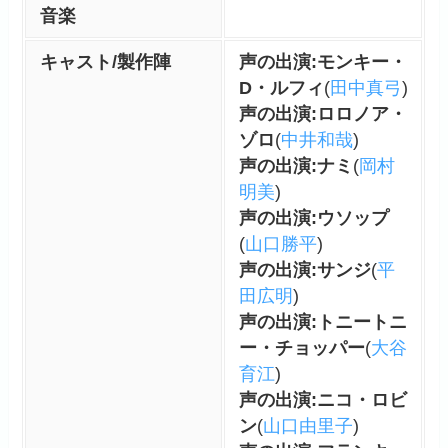
音楽
ルフィ達の危機にアイスバー
グが修繕したメリー号が助け
キャスト/製作陣
声の出演:モンキー・
に来てくれ、みんなでエニエ
D・ルフィ
(
田中真弓
)
スロビーを脱出しましが、メ
声の出演:ロロノア・
リー号が破壊され、アイスバ
ゾロ
(
中井和哉
)
ーグに促されてメリー号を燃
声の出演:ナミ
(
岡村
やして別れを見届けるシーン
明美
)
も原作でぼろ泣きをしまし
声の出演:ウソップ
た。
(
山口勝平
)
声の出演:サンジ
(
平
その後日談でルフィは祖父の
田広明
)
ガープと再会そして、最初の
声の出演:トニートニ
ー・チョッパー
(
大谷
冒険で出会ったコビーやヘル
育江
)
メッポが成長して海軍として
声の出演:ニコ・ロビ
入隊した姿での再会は衝撃的
ン
(
山口由里子
)
でした。あんなに弱々しい姿