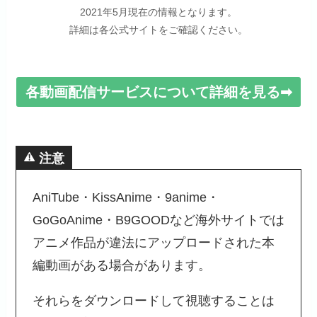
2021年5月現在の情報となります。
インスパイアされていてこれ
詳細は各公式サイトをご確認ください。
からこの船で航海するんだ！
とワクワクします。
ウォーターセブン編と合わせ
各動画配信サービスについて詳細を見る➡
るとかなり長い滞在となった
島ですがロビン好きなら是非
見て欲しい部分です。
注意
仲間を裏切ったように見せか
AniTube・KissAnime・9anime・
けたロビンの優しさと彼女の
ニアサー
GoGoAnime・B9GOODなど海外サイトでは
孤独そして、麦わら一味の新
アニメ作品が違法にアップロードされた本
たな伝説とあの名シーン、ル
編動画がある場合があります。
フィの家族の秘密とルフィの
兄のエースの運命が決まる重
それらをダウンロードして視聴することは
要な回が描かれたシリーズで