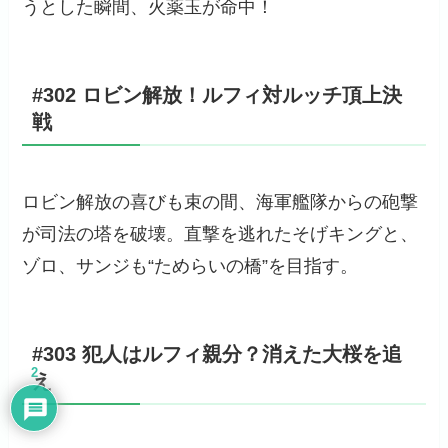
うとした瞬間、火薬玉が命中！
#302 ロビン解放！ルフィ対ルッチ頂上決
戦
ロビン解放の喜びも束の間、海軍艦隊からの砲撃
が司法の塔を破壊。直撃を逃れたそげキングと、
ゾロ、サンジも“ためらいの橋”を目指す。
#303 犯人はルフィ親分？消えた大桜を追
2
え