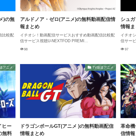
メ)の無
アルドノア・ゼロ(アニメ)の無料動画配信情
シュガ
報まとめ
情報ま
信比較配
イチオシ！動画配信サービスおすすめ動画配信比較配
イチオ
信サービス視聴U-NEXTFOD PREMI...
信サービス
98
97
放送アニメ
TV放送アニメ
イヒー
ドラゴンボールGT(アニメ )の無料動画配信
革命機
)の無料
情報まとめ
信情報