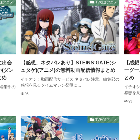
放送アニメ
TV放送アニメ
に出会
【感想、ネタバレあり】STEINS;GATE(シ
【感想
(ダン
ュタゲ)(アニメ)の無料動画配信情報まとめ
ーグー
とめ
とめ
イチオシ！動画配信サービス ネタバレ注意、編集部の
感想を見るタイムマシン発明に...
編集部の
イチオシ
感想を見
93
93
放送アニメ
TV放送アニメ