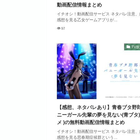
動画配信情報まとめ
イチオシ！動画配信サービス ネタバレ注意、
感想を見る乙女ゲームアプリが...
97
TV
【感想、ネタバレあり】青春ブタ野
ニーガール先輩の夢を見ない(青ブタ)
メ )の無料動画配信情報まとめ
イチオシ！動画配信サービス ネタバレ注意、
感想を見る思春期症候群という...