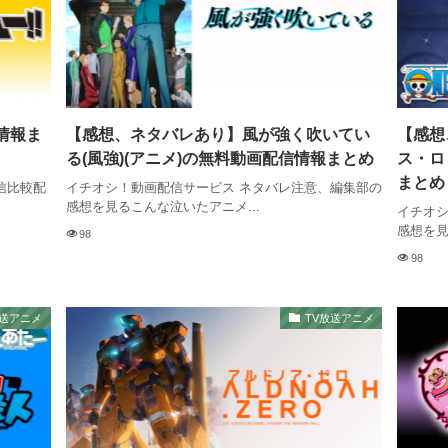
情報ま
【感想、ネタバレあり】風が強く吹いてい
【感想
る(風強)(アニメ)の無料動画配信情報まとめ
ス・ロ
まとめ
信比較配
イチオシ！動画配信サービス ネタバレ注意、編集部の
感想を見るこんな泣いたアニメ...
イチオシ
感想を見
98
98
放送アニメ
TV放送アニメ