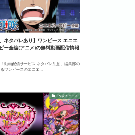
、ネタバレあり】ワンピース エニエ
ビー全編(アニメ)の無料動画配信情報
！動画配信サービス ネタバレ注意、編集部の
るワンピースのエニエ...
TV放送アニメ