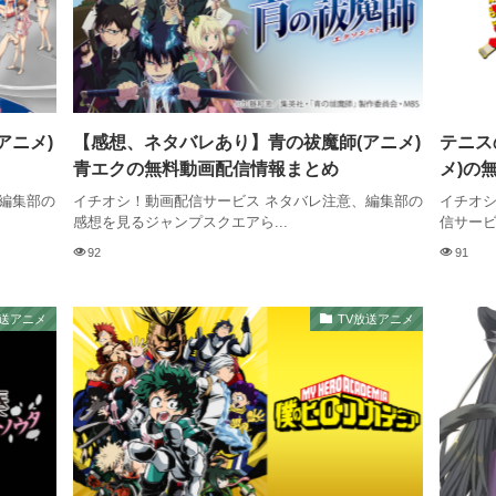
アニメ)
【感想、ネタバレあり】青の祓魔師(アニメ)
テニス
青エクの無料動画配信情報まとめ
メ)の
編集部の
イチオシ！動画配信サービス ネタバレ注意、編集部の
イチオ
感想を見るジャンプスクエアら...
信サービス
92
91
放送アニメ
TV放送アニメ