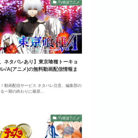
TV放送アニメ
、ネタバレあり】東京喰種トーキョ
ル√A(アニメ)の無料動画配信情報ま
！動画配信サービス ネタバレ注意、編集部の
る一期の終わりに篠原...
TV放送アニメ