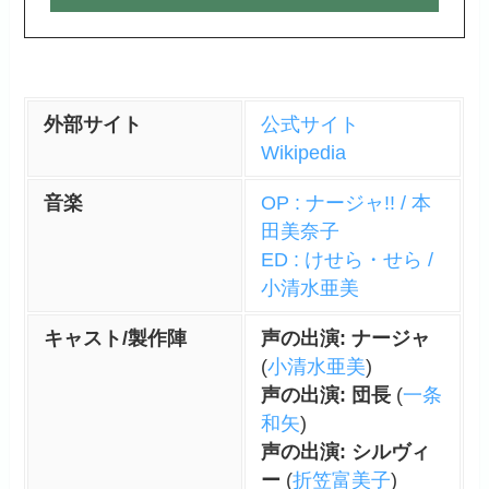
外部サイト
公式サイト
Wikipedia
音楽
OP : ナージャ!! / 本
田美奈子
ED : けせら・せら /
小清水亜美
キャスト/製作陣
声の出演: ナージャ
(
小清水亜美
)
声の出演: 団長
(
一条
和矢
)
声の出演: シルヴィ
ー
(
折笠富美子
)