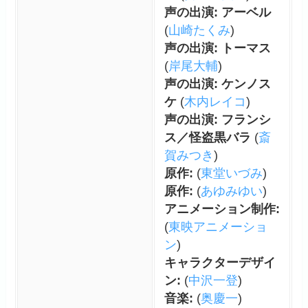
声の出演: アーベル
(
山崎たくみ
)
声の出演: トーマス
(
岸尾大輔
)
声の出演: ケンノス
ケ
(
木内レイコ
)
声の出演: フランシ
ス／怪盗黒バラ
(
斎
賀みつき
)
原作:
(
東堂いづみ
)
原作:
(
あゆみゆい
)
アニメーション制作:
(
東映アニメーショ
ン
)
キャラクターデザイ
ン:
(
中沢一登
)
音楽:
(
奥慶一
)