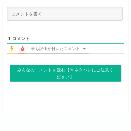
見放題作品数
10,000作品以上
できるのでおススメです！
お試し無料期間
2週間
（TV）
ABEMA独占配信作品がおもしろ
dTVでお試しする
公式
い！
月額料金（税込）
976円
宅配レンタル数
240,000作品以上
リンク先 :
https://pc.video.dmkt-sp.jp/
初回ポイント付与
100ポイント
dアニメストアでお試し
1
コメント
公式
お試し無料期間
2週間
する
見放題作品数
50,000作品以上
最も評価が付いたコメント
月額料金（税込）
1,026円
お試し無料期間
14日間
リンク先 :
https://anime.dmkt-
お試し無料期間
31日間
sp.jp/animestore/tp_pc
初回ポイント付与
なし
みんなのコメントを読む【※ネタバレにご注意く
月額料金（税込）
960円
ださい】
月額料金（税込）
550円
アニメだけを特化して観るなら文
見放題作品数
70,000作品以上
初回ポイント付与
なし
句なし！
初回ポイント付与
なし
見放題作品数
20,000作品以上
見放題作品数
120,000作品以上
お試し無料期間
31日間