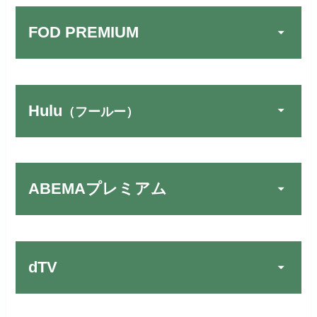
FOD PREMIUM
Hulu
（フールー）
U-NEXTでお試しする
公式
リンク先：
https://video.unext.jp/
ABEMAプレミアム
動画配信サービスの中では見放題
TSUTAYA DISCAS／TV
公式
作品が19万本以上とダントツで
でお試しする
す！
リンク先：
https://www.discas.net/
dTV
宅配レンタルとVODの2パターンが
楽しめる唯一のサービスです！