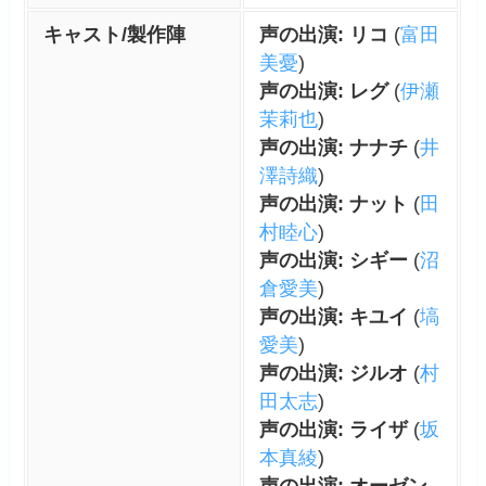
キャスト/製作陣
声の出演: リコ
(
富田
美憂
)
声の出演: レグ
(
伊瀬
茉莉也
)
声の出演: ナナチ
(
井
澤詩織
)
声の出演: ナット
(
田
村睦心
)
声の出演: シギー
(
沼
倉愛美
)
声の出演: キユイ
(
塙
愛美
)
声の出演: ジルオ
(
村
田太志
)
声の出演: ライザ
(
坂
本真綾
)
声の出演: オーゼン