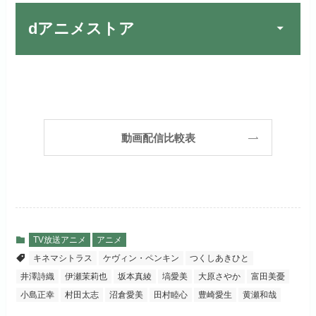
FOD PREMIUMでお試
公式
お試し無料期間
31日間
しする
dアニメストア
月額料金（税込）
2,189円
リンク先 :
https://fod.fujitv.co.jp/s/premium/
Huluでお試しする
公式
初回ポイント付与
600ポイント
フジテレビ系ドラマを観るなら間
お試し無料期間
30日間
違いなしのVODサービスです！
見放題作品数
190,000作品以上
リンク先 :
https://www.hulu.jp/
月額料金（税込）
2,659円
ABEMAプレミアムでお
公式
（TV）
動画配信比較表
試しする
日本テレビ系ドラマや映画・海外
初回ポイント付与
1,100ポイント
ドラマなど数多くの作品を見放題
リンク先 :
https://abema.tv/
見放題作品数
10,000作品以上
できるのでおススメです！
お試し無料期間
2週間
（TV）
ABEMA独占配信作品がおもしろ
dTVでお試しする
公式
い！
月額料金（税込）
976円
TV放送アニメ
アニメ
宅配レンタル数
240,000作品以上
キネマシトラス
ケヴィン・ペンキン
つくしあきひと
リンク先 :
https://pc.video.dmkt-sp.jp/
初回ポイント付与
100ポイント
井澤詩織
伊瀬茉莉也
坂本真綾
塙愛美
大原さやか
富田美憂
dアニメストアでお試し
公式
お試し無料期間
2週間
する
小島正幸
村田太志
沼倉愛美
田村睦心
豊崎愛生
黄瀬和哉
見放題作品数
50,000作品以上