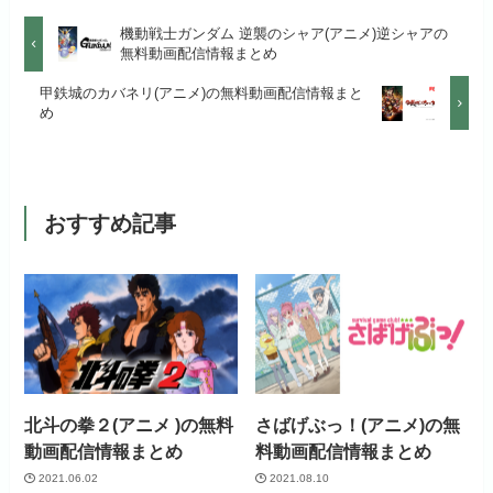
月額料金（税込）
1,026円
お試し無料期間
14日間
リンク先 :
https://anime.dmkt-
機動戦士ガンダム 逆襲のシャア(アニメ)逆シャアの
お試し無料期間
31日間
sp.jp/animestore/tp_pc
無料動画配信情報まとめ
初回ポイント付与
なし
月額料金（税込）
960円
月額料金（税込）
550円
甲鉄城のカバネリ(アニメ)の無料動画配信情報まと
アニメだけを特化して観るなら文
見放題作品数
70,000作品以上
め
初回ポイント付与
なし
句なし！
初回ポイント付与
なし
見放題作品数
20,000作品以上
見放題作品数
120,000作品以上
おすすめ記事
お試し無料期間
31日間
月額料金（税込）
440円
初回ポイント付与
なし
北斗の拳２(アニメ )の無料
さばげぶっ！(アニメ)の無
見放題作品数
4,000作品以上
動画配信情報まとめ
料動画配信情報まとめ
2021.06.02
2021.08.10