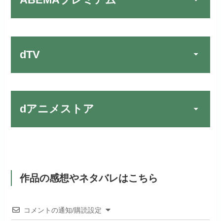
ABEMAプレミアム
動画配信サービスの中では見放題
TSUTAYA DISCAS／TV
公式
作品が19万本以上とダントツで
でお試しする
す！
リンク先：
https://www.discas.net/
dTV
宅配レンタルとVODの2パターンが
楽しめる唯一のサービスです！
FOD PREMIUMでお試
公式
お試し無料期間
31日間
しする
dアニメストア
月額料金（税込）
2,189円
リンク先 :
https://fod.fujitv.co.jp/s/premium/
Huluでお試しする
公式
初回ポイント付与
600ポイント
フジテレビ系ドラマを観るなら間
お試し無料期間
30日間
違いなしのVODサービスです！
見放題作品数
190,000作品以上
リンク先 :
https://www.hulu.jp/
作品の感想やネタバレはこちら
月額料金（税込）
2,659円
ABEMAプレミアムでお
公式
（TV）
試しする
日本テレビ系ドラマや映画・海外
初回ポイント付与
1,100ポイント
ドラマなど数多くの作品を見放題
コメントの通知/購読設定
リンク先 :
https://abema.tv/