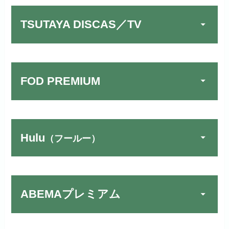
TSUTAYA DISCAS／TV
FOD PREMIUM
Hulu
（フールー）
U-NEXTでお試しする
公式
リンク先：
https://video.unext.jp/
ABEMAプレミアム
動画配信サービスの中では見放題
TSUTAYA DISCAS／TV
公式
作品が19万本以上とダントツで
でお試しする