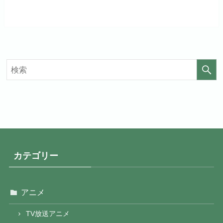
見放題作品数
20,000作品以上
見放題作品数
4,000作品以上
カテゴリー
アニメ
TV放送アニメ