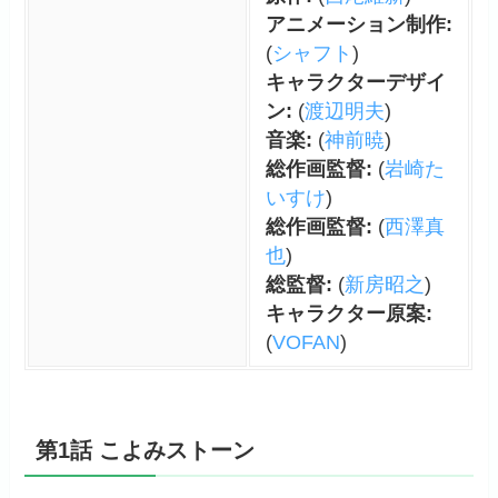
アニメーション制作:
(
シャフト
)
キャラクターデザイ
ン:
(
渡辺明夫
)
音楽:
(
神前暁
)
総作画監督:
(
岩崎た
いすけ
)
総作画監督:
(
西澤真
也
)
総監督:
(
新房昭之
)
キャラクター原案:
(
VOFAN
)
第1話 こよみストーン