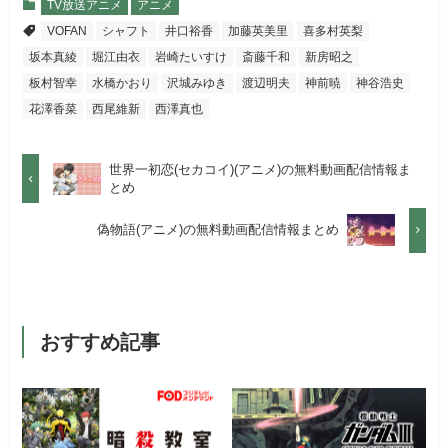
月額料金（税込）
976円
TV放送アニメ
アニメ
宅配レンタル数
240,000作品以上
VOFAN
シャフト
井口裕香
加藤英美里
喜多村英梨
リンク先 :
https://pc.video.dmkt-sp.jp/
初回ポイント付与
100ポイント
坂本真綾
堀江由衣
岩崎たいすけ
斎藤千和
新房昭之
dアニメストアでお試し
公式
お試し無料期間
2週間
する
板村智幸
水橋かおり
沢城みゆき
渡辺明夫
神前暁
神谷浩史
見放題作品数
50,000作品以上
花澤香菜
西尾維新
西澤真也
月額料金（税込）
1,026円
お試し無料期間
14日間
リンク先 :
https://anime.dmkt-
お試し無料期間
31日間
sp.jp/animestore/tp_pc
初回ポイント付与
なし
世界一初恋(セカコイ)(アニメ)の無料動画配信情報ま
月額料金（税込）
960円
とめ
月額料金（税込）
550円
アニメだけを特化して観るなら文
見放題作品数
70,000作品以上
初回ポイント付与
なし
偽物語(アニメ)の無料動画配信情報まとめ
句なし！
初回ポイント付与
なし
見放題作品数
20,000作品以上
見放題作品数
120,000作品以上
おすすめ記事
お試し無料期間
31日間
月額料金（税込）
440円