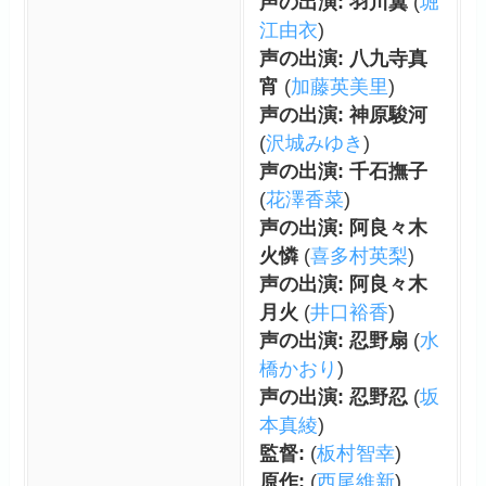
声の出演: 羽川翼
(
堀
江由衣
)
声の出演: 八九寺真
宵
(
加藤英美里
)
声の出演: 神原駿河
(
沢城みゆき
)
声の出演: 千石撫子
(
花澤香菜
)
声の出演: 阿良々木
火憐
(
喜多村英梨
)
声の出演: 阿良々木
月火
(
井口裕香
)
声の出演: 忍野扇
(
水
橋かおり
)
声の出演: 忍野忍
(
坂
本真綾
)
監督:
(
板村智幸
)
原作:
(
西尾維新
)