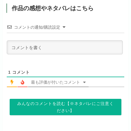
dアニメストアでお試し
月額料金（税込）
1,026円
公式
見放題作品数
190,000作品以上
する
作品の感想やネタバレはこちら
ABEMAプレミアムでお
公式
（TV）
試しする
初回ポイント付与
なし
お試し無料期間
31日間
リンク先 :
https://anime.dmkt-
コメントの通知/購読設定
リンク先 :
https://abema.tv/
sp.jp/animestore/tp_pc
見放題作品数
70,000作品以上
月額料金（税込）
550円
ABEMA独占配信作品がおもしろ
アニメだけを特化して観るなら文
初回ポイント付与
なし
い！
句なし！
見放題作品数
120,000作品以上
1
コメント
最も評価が付いたコメント
お試し無料期間
14日間
お試し無料期間
31日間
みんなのコメントを読む【※ネタバレにご注意く
月額料金（税込）
960円
月額料金（税込）
440円
ださい】
初回ポイント付与
なし
初回ポイント付与
なし