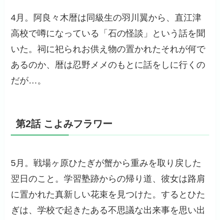
4月。阿良々木暦は同級生の羽川翼から、直江津
高校で噂になっている「石の怪談」という話を聞
いた。祠に祀られお供え物の置かれたそれが何で
あるのか、暦は忍野メメのもとに話をしに行くの
だが…。
第2話 こよみフラワー
5月。戦場ヶ原ひたぎが蟹から重みを取り戻した
翌日のこと。学習塾跡からの帰り道、彼女は路肩
に置かれた真新しい花束を見つけた。するとひた
ぎは、学校で起きたある不思議な出来事を思い出