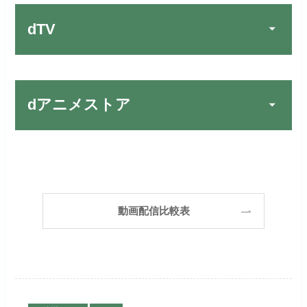
す！
リンク先：
https://www.discas.net/
dTV
宅配レンタルとVODの2パターンが
楽しめる唯一のサービスです！
FOD PREMIUMでお試
公式
お試し無料期間
31日間
しする
dアニメストア
月額料金（税込）
2,189円
リンク先 :
https://fod.fujitv.co.jp/s/premium/
Huluでお試しする
公式
初回ポイント付与
600ポイント
フジテレビ系ドラマを観るなら間
お試し無料期間
30日間
違いなしのVODサービスです！
見放題作品数
190,000作品以上
リンク先 :
https://www.hulu.jp/
月額料金（税込）
2,659円
ABEMAプレミアムでお
公式
（TV）
動画配信比較表
試しする
日本テレビ系ドラマや映画・海外
初回ポイント付与
1,100ポイント
ドラマなど数多くの作品を見放題
リンク先 :
https://abema.tv/
見放題作品数
10,000作品以上
できるのでおススメです！
お試し無料期間
2週間
（TV）
ABEMA独占配信作品がおもしろ
dTVでお試しする
公式
い！