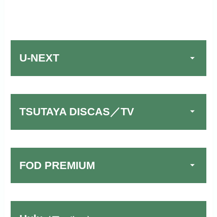
U-NEXT
TSUTAYA DISCAS／TV
FOD PREMIUM
TSUTAYA DISCAS／TV
公式
でお試しする
リンク先：
https://www.discas.net/