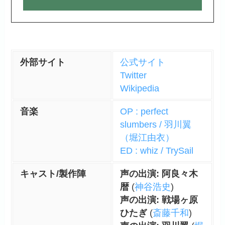
外部サイト
公式サイト
Twitter
Wikipedia
音楽
OP : perfect
slumbers / 羽川翼
（堀江由衣）
ED : whiz / TrySail
キャスト/製作陣
声の出演: 阿良々木
暦
(
神谷浩史
)
声の出演: 戦場ヶ原
ひたぎ
(
斎藤千和
)