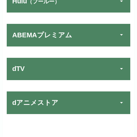
Hulu
（フールー）
FOD PREMIUMでお試
宅配レンタルとVODの2パターンが
公式
しする
U-NEXTでお試しする
公式
楽しめる唯一のサービスです！
リンク先 :
https://fod.fujitv.co.jp/s/premium/
リンク先：
https://video.unext.jp/
ABEMAプレミアム
Huluでお試しする
公式
フジテレビ系ドラマを観るなら間
動画配信サービスの中では見放題
違いなしのVODサービスです！
作品が19万本以上とダントツで
リンク先 :
https://www.hulu.jp/
お試し無料期間
30日間
す！
日本テレビ系ドラマや映画・海外
dTV
月額料金（税込）
2,659円
ドラマなど数多くの作品を見放題
初回ポイント付与
1,100ポイント
できるのでおススメです！
お試し無料期間
2週間
見放題作品数
10,000作品以上
お試し無料期間
31日間
dアニメストア
月額料金（税込）
976円
dTVでお試しする
公式
（TV）
月額料金（税込）
2,189円
初回ポイント付与
100ポイント
リンク先 :
https://pc.video.dmkt-sp.jp/
宅配レンタル数
240,000作品以上
お試し無料期間
2週間
初回ポイント付与
600ポイント
見放題作品数
50,000作品以上