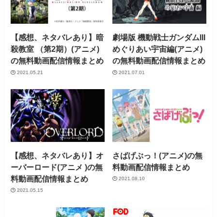
初回ポイント付与
なし
見放題作品数
4,000作品以上
【感想、ネタバレあり】暗
劇場版 機動戦士ガンダムIII
殺教室 （第2期）(アニメ)
めぐりあい宇宙編(アニメ)
の無料動画配信情報まとめ
の無料動画配信情報まとめ
2021.05.21
2021.07.01
【感想、ネタバレあり】オ
さばげぶっ！(アニメ)の無
ーバーロード(アニメ )の無
料動画配信情報まとめ
料動画配信情報まとめ
2021.08.10
2021.05.15