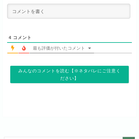
ABEMA独占配信作品がおもしろ
アニメだけを特化して観るなら文
初回ポイント付与
なし
い！
句なし！
見放題作品数
120,000作品以上
4
コメント
最も評価が付いたコメント
お試し無料期間
14日間
お試し無料期間
31日間
みんなのコメントを読む【※ネタバレにご注意く
月額料金（税込）
960円
月額料金（税込）
440円
ださい】
初回ポイント付与
なし
初回ポイント付与
なし
見放題作品数
20,000作品以上
見放題作品数
4,000作品以上