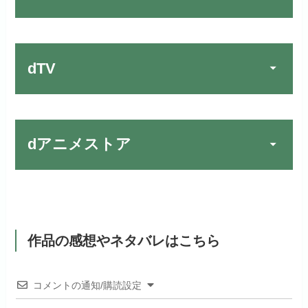
フジテレビ系ドラマを観るなら間
動画配信サービスの中では見放題
違いなしのVODサービスです！
作品が19万本以上とダントツで
リンク先 :
https://www.hulu.jp/
お試し無料期間
30日間
す！
日本テレビ系ドラマや映画・海外
dTV
月額料金（税込）
2,659円
ドラマなど数多くの作品を見放題
初回ポイント付与
1,100ポイント
できるのでおススメです！
お試し無料期間
2週間
見放題作品数
10,000作品以上
お試し無料期間
31日間
dアニメストア
月額料金（税込）
976円
dTVでお試しする
公式
（TV）
月額料金（税込）
2,189円
初回ポイント付与
100ポイント
リンク先 :
https://pc.video.dmkt-sp.jp/
宅配レンタル数
240,000作品以上
お試し無料期間
2週間
初回ポイント付与
600ポイント
見放題作品数
50,000作品以上
dアニメストアでお試し
月額料金（税込）
1,026円
公式
見放題作品数
190,000作品以上
する
作品の感想やネタバレはこちら
ABEMAプレミアムでお
公式
（TV）
試しする
初回ポイント付与
なし
お試し無料期間
31日間
リンク先 :
https://anime.dmkt-
コメントの通知/購読設定
リンク先 :
https://abema.tv/
sp.jp/animestore/tp_pc
見放題作品数
70,000作品以上
月額料金（税込）
550円