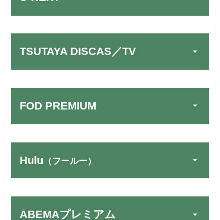
TSUTAYA DISCAS／TV
FOD PREMIUM
TSUTAYA DISCAS／TV
公式
でお試しする
リンク先：
https://www.discas.net/
Hulu
（フールー）
FOD PREMIUMでお試
宅配レンタルとVODの2パターンが
公式
しする
U-NEXTでお試しする
公式
楽しめる唯一のサービスです！
リンク先 :
https://fod.fujitv.co.jp/s/premium/
リンク先：
https://video.unext.jp/
ABEMAプレミアム
Huluでお試しする
公式