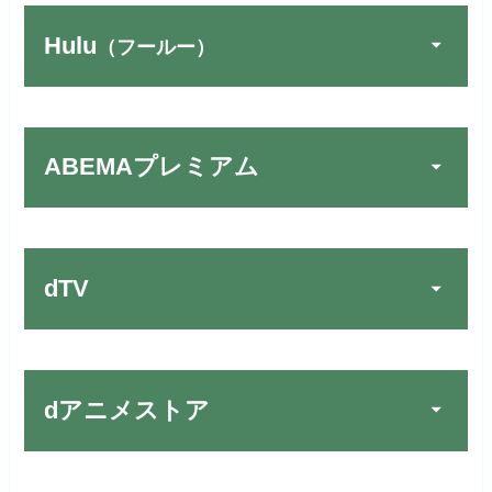
Hulu
（フールー）
U-NEXTでお試しする
公式
リンク先：
https://video.unext.jp/
ABEMAプレミアム
動画配信サービスの中では見放題
TSUTAYA DISCAS／TV
公式
作品が19万本以上とダントツで
でお試しする
す！
リンク先：
https://www.discas.net/
dTV
宅配レンタルとVODの2パターンが
楽しめる唯一のサービスです！
FOD PREMIUMでお試
公式
お試し無料期間
31日間
しする
dアニメストア
月額料金（税込）
2,189円
リンク先 :
https://fod.fujitv.co.jp/s/premium/