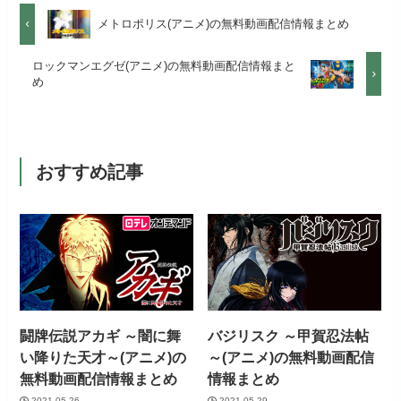
句なし！
初回ポイント付与
なし
メトロポリス(アニメ)の無料動画配信情報まとめ
見放題作品数
20,000作品以上
見放題作品数
120,000作品以上
ロックマンエグゼ(アニメ)の無料動画配信情報まと
め
お試し無料期間
31日間
月額料金（税込）
440円
おすすめ記事
初回ポイント付与
なし
見放題作品数
4,000作品以上
闘牌伝説アカギ ～闇に舞
バジリスク ～甲賀忍法帖
い降りた天才～(アニメ)の
～(アニメ)の無料動画配信
無料動画配信情報まとめ
情報まとめ
2021.05.26
2021.05.29