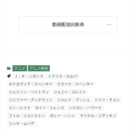
Huluでお試しする
公式
初回ポイント付与
600ポイント
フジテレビ系ドラマを観るなら間
お試し無料期間
30日間
違いなしのVODサービスです！
見放題作品数
190,000作品以上
リンク先 :
https://www.hulu.jp/
月額料金（税込）
2,659円
ABEMAプレミアムでお
公式
（TV）
動画配信比較表
試しする
日本テレビ系ドラマや映画・海外
初回ポイント付与
1,100ポイント
ドラマなど数多くの作品を見放題
リンク先 :
https://abema.tv/
見放題作品数
10,000作品以上
できるのでおススメです！
お試し無料期間
2週間
（TV）
ABEMA独占配信作品がおもしろ
dTVでお試しする
公式
い！
月額料金（税込）
976円
アニメ
アニメ映画
宅配レンタル数
240,000作品以上
Ｊ・Ｋ・シモンズ
イドリス・エルバ
リンク先 :
https://pc.video.dmkt-sp.jp/
初回ポイント付与
100ポイント
オクタヴィア・スペンサー
クラーク・スペンサー
dアニメストアでお試し
公式
お試し無料期間
2週間
する
ジェイソン・ベイトマン
ジェニー・スレイト
見放題作品数
50,000作品以上
ジニファー・グッドウィン
ジャレド・ブッシュ
トミー・チョン
月額料金（税込）
1,026円
お試し無料期間
14日間
リンク先 :
https://anime.dmkt-
ドン・レイク
ネイト・トレンス
バイロン・ハワード
お試し無料期間
31日間
sp.jp/animestore/tp_pc
フィル・ジョンストン
ボニー・ハント
マイケル・ジアッキノ
初回ポイント付与
なし
月額料金（税込）
960円
リッチ・ムーア
月額料金（税込）
550円
アニメだけを特化して観るなら文
見放題作品数
70,000作品以上
初回ポイント付与
なし