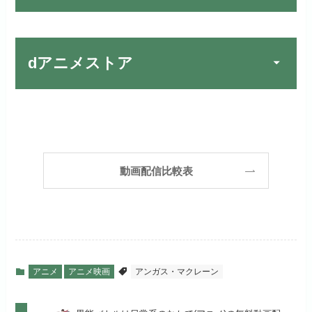
宅配レンタルとVODの2パターンが
楽しめる唯一のサービスです！
FOD PREMIUMでお試
公式
お試し無料期間
31日間
しする
dアニメストア
月額料金（税込）
2,189円
リンク先 :
https://fod.fujitv.co.jp/s/premium/
Huluでお試しする
公式
初回ポイント付与
600ポイント
フジテレビ系ドラマを観るなら間
お試し無料期間
30日間
違いなしのVODサービスです！
見放題作品数
190,000作品以上
リンク先 :
https://www.hulu.jp/
月額料金（税込）
2,659円
ABEMAプレミアムでお
公式
（TV）
動画配信比較表
試しする
日本テレビ系ドラマや映画・海外
初回ポイント付与
1,100ポイント
ドラマなど数多くの作品を見放題
リンク先 :
https://abema.tv/
見放題作品数
10,000作品以上
できるのでおススメです！
お試し無料期間
2週間
（TV）
ABEMA独占配信作品がおもしろ
dTVでお試しする
公式
い！
月額料金（税込）
976円
アニメ
アニメ映画
アンガス・マクレーン
宅配レンタル数
240,000作品以上
リンク先 :
https://pc.video.dmkt-sp.jp/
初回ポイント付与
100ポイント
dアニメストアでお試し