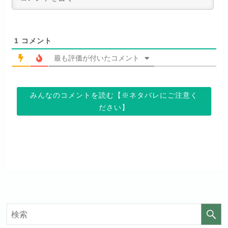
い！
句なし！
見放題作品数
120,000作品以上
1
コメント
お試し無料期間
2週間
最も評価が付いたコメント
月額料金（税込）
1,026円
お試し無料期間
14日間
お試し無料期間
31日間
初回ポイント付与
なし
みんなのコメントを読む【※ネタバレにご注意く
月額料金（税込）
960円
月額料金（税込）
440円
ださい】
見放題作品数
70,000作品以上
初回ポイント付与
なし
初回ポイント付与
なし
見放題作品数
20,000作品以上
見放題作品数
4,000作品以上