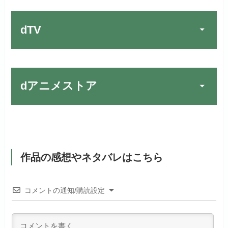
お試し無料期間
30日間
す！
dTV
月額料金（税込）
2,659円
初回ポイント付与
1,100ポイント
お試し無料期間
2週間
見放題作品数
10,000作品以上
お試し無料期間
31日間
dアニメストア
月額料金（税込）
976円
dTVでお試しする
公式
（TV）
月額料金（税込）
2,189円
初回ポイント付与
100ポイント
リンク先 :
https://pc.video.dmkt-sp.jp/
宅配レンタル数
240,000作品以上
Huluでお試しする
公式
初回ポイント付与
600ポイント
見放題作品数
50,000作品以上
dアニメストアでお試し
公式
見放題作品数
190,000作品以上
リンク先 :
https://www.hulu.jp/
する
作品の感想やネタバレはこちら
ABEMAプレミアムでお
公式
（TV）
試しする
お試し無料期間
31日間
日本テレビ系ドラマや映画・海外
リンク先 :
https://anime.dmkt-
ドラマなど数多くの作品を見放題
コメントの通知/購読設定
リンク先 :
https://abema.tv/
sp.jp/animestore/tp_pc
月額料金（税込）
550円
できるのでおススメです！
ABEMA独占配信作品がおもしろ
アニメだけを特化して観るなら文
初回ポイント付与
なし