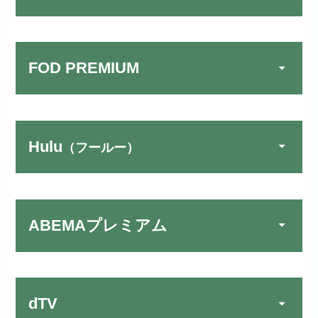
FOD PREMIUM
Hulu
（フールー）
U-NEXTでお試しする
公式
リンク先：
https://video.unext.jp/
ABEMAプレミアム
動画配信サービスの中では見放題
TSUTAYA DISCAS／TV
公式
作品が19万本以上とダントツで
でお試しする
す！
リンク先：
https://www.discas.net/
dTV