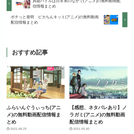
異能バトルは日常系のなかで(アニメ)の無料動画配
公式
お試し無料期間
2週間
する
信情報まとめ
見放題作品数
50,000作品以上
月額料金（税込）
1,026円
ポチっと発明 ピカちんキット(アニメ)の無料動画
お試し無料期間
14日間
リンク先 :
https://anime.dmkt-
配信情報まとめ
お試し無料期間
31日間
sp.jp/animestore/tp_pc
初回ポイント付与
なし
月額料金（税込）
960円
月額料金（税込）
550円
アニメだけを特化して観るなら文
見放題作品数
70,000作品以上
初回ポイント付与
なし
句なし！
おすすめ記事
初回ポイント付与
なし
見放題作品数
20,000作品以上
見放題作品数
120,000作品以上
お試し無料期間
31日間
月額料金（税込）
440円
ふらいんぐうぃっち(アニ
【感想、ネタバレあり】ノ
メ)の無料動画配信情報ま
ラガミ(アニメ)の無料動画
初回ポイント付与
なし
とめ
配信情報まとめ
2021.06.25
2021.05.30
見放題作品数
4,000作品以上