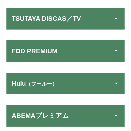
TSUTAYA DISCAS／TV
FOD PREMIUM
TSUTAYA DISCAS／TV
公式
でお試しする
リンク先：
https://www.discas.net/
Hulu
（フールー）
FOD PREMIUMでお試
宅配レンタルとVODの2パターンが
公式
しする
U-NEXTでお試しする
公式
楽しめる唯一のサービスです！
リンク先 :
https://fod.fujitv.co.jp/s/premium/
リンク先：
https://video.unext.jp/
ABEMAプレミアム
フジテレビ系ドラマを観るなら間
動画配信サービスの中では見放題
違いなしのVODサービスです！
作品が19万本以上とダントツで