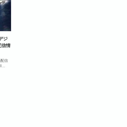
のデジ
配信情
画配信
..