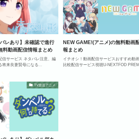
バレあり】未確認で進行
NEW GAME!(アニメ)の無料動画
の無料動画配信情報まとめ
報まとめ
配信サービス ネタバレ注意、編
イチオシ！動画配信サービスおすすめ動
将来良妻賢母になる...
比較配信サービス視聴U-NEXTFOD PREMI.
TV放送アニメ