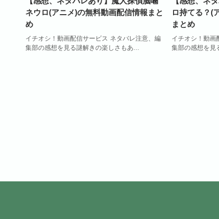
【感想、ネタバレあり】魔人探偵脳噛
【感想、ネタ
ネウロ(アニメ)の無料動画配信情報まと
ロ持てる？(
め
まとめ
イチオシ！動画配信サービス ネタバレ注意、編
イチオシ！動画
集部の感想を見る謎解きの楽しさもあ...
集部の感想を見る