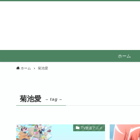
ホーム
ホーム
菊池愛
菊池愛
– tag –
TV放送アニメ