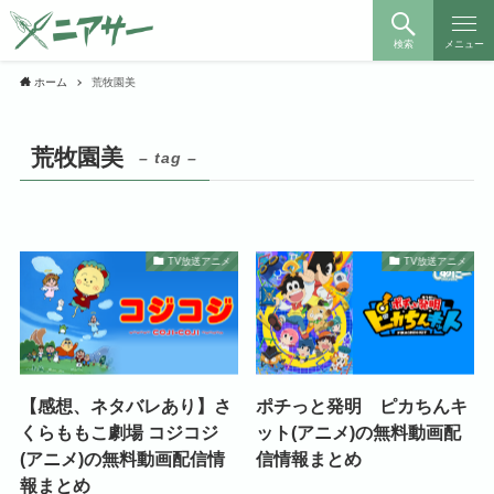
検索
メニュー
ホーム
荒牧園美
荒牧園美
– tag –
TV放送アニメ
TV放送アニメ
【感想、ネタバレあり】さ
ポチっと発明 ピカちんキ
くらももこ劇場 コジコジ
ット(アニメ)の無料動画配
(アニメ)の無料動画配信情
信情報まとめ
報まとめ