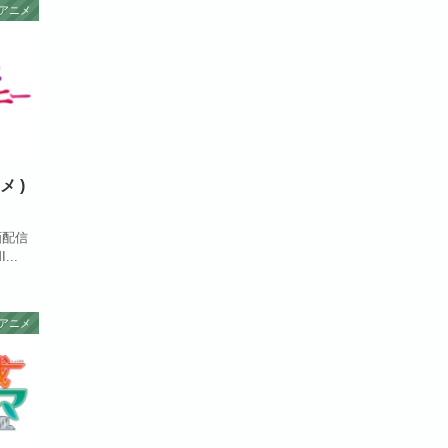
送アニメ
 )
画配信
..
送アニメ