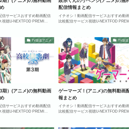
2期）(アニメ)の無料動画
政宗くんのリベンジ(アニメ)の無
め
配信情報まとめ
配信サービスおすすめ動画配信
イチオシ！動画配信サービスおすすめ動
U-NEXTFOD PREMI...
比較配信サービス視聴U-NEXTFOD PREMI.
TV放送アニメ
TV放
3期）(アニメ)の無料動画
ゲーマーズ！(アニメ)の無料動画
め
報まとめ
配信サービスおすすめ動画配信
イチオシ！動画配信サービスおすすめ動
U-NEXTFOD PREMI...
比較配信サービス視聴U-NEXTFOD PREMI.