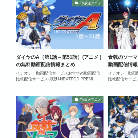
TV放送アニメ
ダイヤのA（第1話～第51話）(アニメ )
食戟のソーマ
の無料動画配信情報まとめ
動画配信情報
イチオシ！動画配信サービスおすすめ動画配信
イチオシ！動画
比較配信サービス視聴U-NEXTFOD PREMI...
比較配信サービス視聴
TV放送アニメ