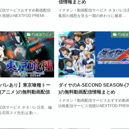
信情報まとめ
配信サービスおすすめ動画配信
イチオシ！動画配信サービス ネタバレ注
U-NEXTFOD PREMI...
集部の感想を見る一期の終わりに篠原...
TV放送アニメ
TV放
バレあり】東京喰種トー
ダイヤのA-SECOND SEASON-
(アニメ )の無料動画配信
)の無料動画配信情報まとめ
イチオシ！動画配信サービスおすすめ動
比較配信サービス視聴U-NEXTFOD PREMI.
配信サービス ネタバレ注意、編
石田スイ先生は凄い...