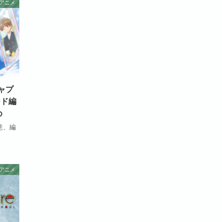
送アニメ
ャプ
ード編
め
意、編
送アニメ