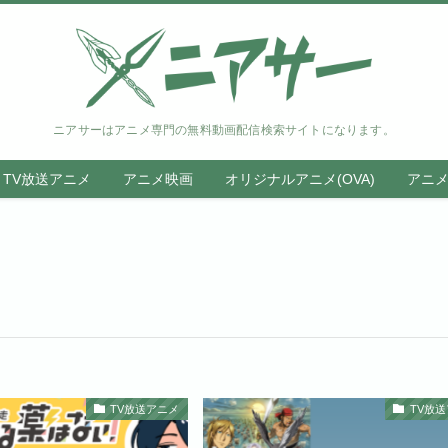
ニアサーはアニメ専門の無料動画配信検索サイトになります。
TV放送アニメ
アニメ映画
オリジナルアニメ(OVA)
アニ
TV放送アニメ
TV放