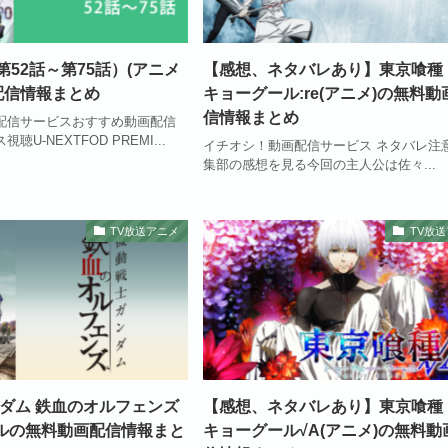
第52話～第75話）(アニメ
【感想、ネタバレあり】東京喰種
配信情報まとめ
キョーグール:re(アニメ)の無料動
信情報まとめ
配信サービスおすすめ動画配信
U-NEXTFOD PREMI...
イチオシ！動画配信サービス ネタバレ注
集部の感想を見る今回の主人公は佐々...
TV放送アニメ
TV放
ダム 鉄血のオルフェンズ
【感想、ネタバレあり】東京喰種
オルの無料動画配信情報まと
キョーグール√A(アニメ)の無料動