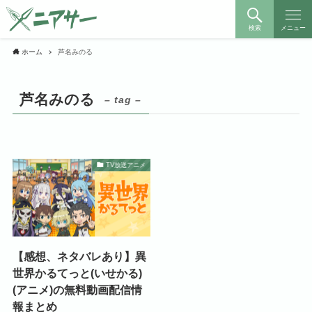
検索
メニュー
ホーム
芦名みのる
芦名みのる
– tag –
TV放送アニメ
【感想、ネタバレあり】異
世界かるてっと(いせかる)
(アニメ)の無料動画配信情
報まとめ