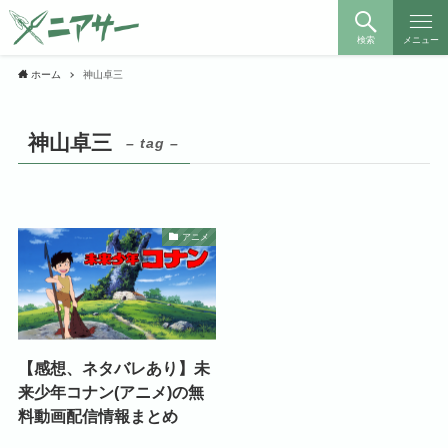
検索
メニュー
ホーム
神山卓三
神山卓三
– tag –
アニメ
【感想、ネタバレあり】未
来少年コナン(アニメ)の無
料動画配信情報まとめ