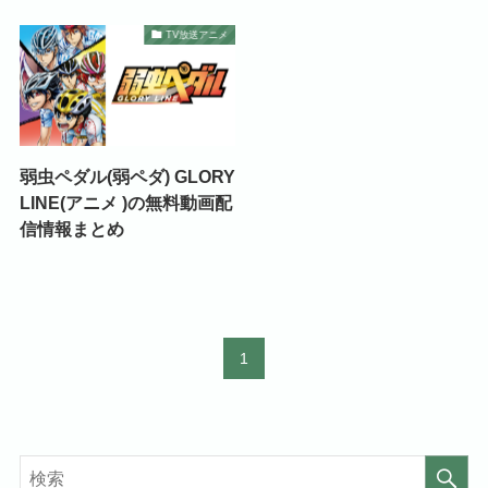
TV放送アニメ
弱虫ペダル(弱ペダ) GLORY
LINE(アニメ )の無料動画配
信情報まとめ
1