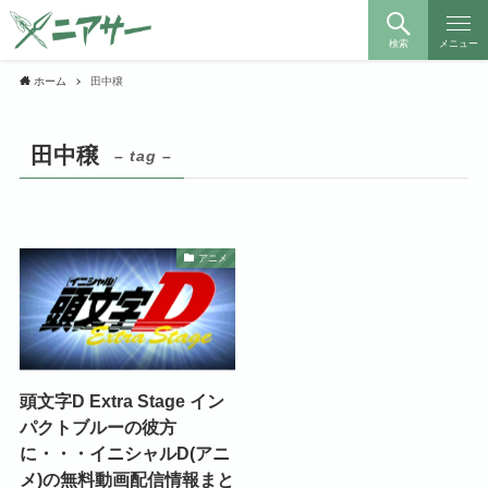
検索
メニュー
ホーム
田中穣
田中穣
– tag –
アニメ
頭文字D Extra Stage イン
パクトブルーの彼方
に・・・イニシャルD(アニ
メ)の無料動画配信情報まと