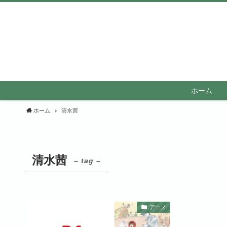
ホーム
ホーム
清水茜
清水茜
– tag –
アニメ