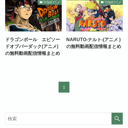
TV放送アニメ
TV放送アニメ
ドラゴンボール エピソー
NARUTO‐ナルト‐(アニメ )
ドオブバーダック(アニメ)
の無料動画配信情報まとめ
の無料動画配信情報まとめ
1