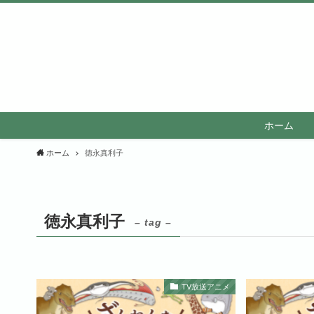
ホーム
ホーム
徳永真利子
徳永真利子
– tag –
TV放送アニメ