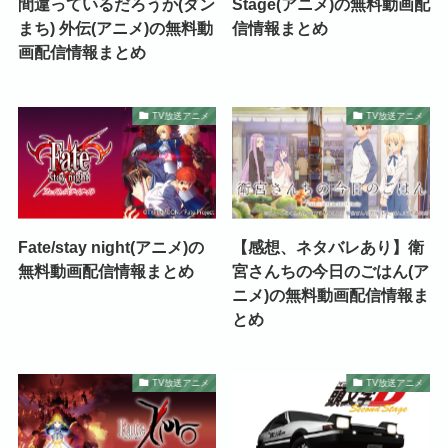
間違っているだろうか(ダン
Stage(アニメ)の無料動画配
まち) 外伝(アニメ)の無料動
信情報まとめ
画配信情報まとめ
TV放送アニメ
TV放送アニメ
Fate/stay night(アニメ)の
【感想、ネタバレあり】衛
無料動画配信情報まとめ
宮さんちの今日のごはん(ア
ニメ)の無料動画配信情報ま
とめ
TV放送アニメ
TV放送アニメ