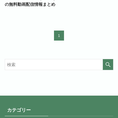
の無料動画配信情報まとめ
1
カテゴリー