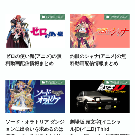
TV放送アニメ
TV放送アニメ
ゼロの使い魔(アニメ)の無
灼眼のシャナ(アニメ)の無
料動画配信情報まとめ
料動画配信情報まとめ
TV放送アニメ
TV放送アニメ
ソード・オラトリア ダンジ
劇場版 頭文字[イニシャ
ョンに出会いを求めるのは
ル]D(イニD) Third