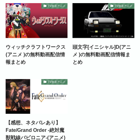
TV放送アニメ
TV放送アニメ
ウィッチクラフトワークス
頭文字[イニシャル]D(アニ
(アニメ )の無料動画配信情
メ )の無料動画配信情報ま
報まとめ
とめ
TV放送アニメ
【感想、ネタバレあり】
Fate/Grand Order -絶対魔
獣戦線バビロニア-(アニメ)