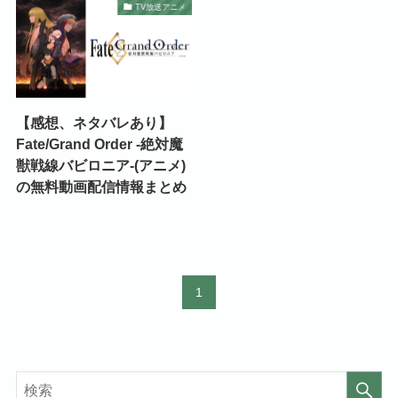
TV放送アニメ
【感想、ネタバレあり】
Fate/Grand Order -絶対魔
獣戦線バビロニア-(アニメ)
の無料動画配信情報まとめ
1