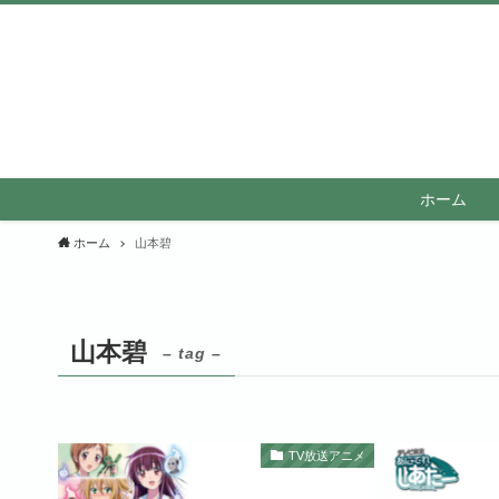
ホーム
ホーム
山本碧
山本碧
– tag –
TV放送アニメ