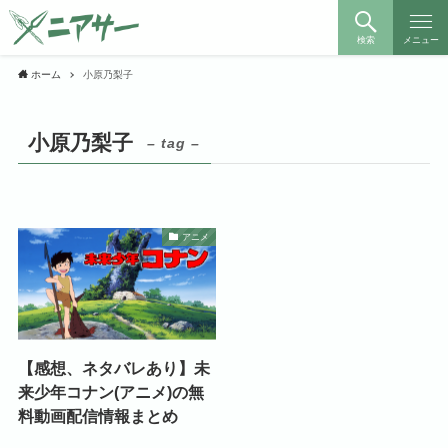
検索
メニュー
ホーム
小原乃梨子
小原乃梨子
– tag –
アニメ
【感想、ネタバレあり】未
来少年コナン(アニメ)の無
料動画配信情報まとめ