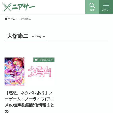
検索
メニュー
ホーム
大舘康二
大舘康二
– tag –
TV放送アニメ
【感想、ネタバレあり】ノ
ーゲーム・ノーライフ(アニ
メ)の無料動画配信情報まと
め