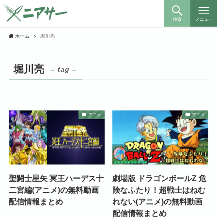
検索
メニュー
ホーム
堀川亮
堀川亮
– tag –
アニメ
アニメ
聖闘士星矢 冥王ハーデス十
劇場版 ドラゴンボールZ 危
二宮編(アニメ)の無料動画
険なふたり！超戦士はねむ
配信情報まとめ
れない(アニメ)の無料動画
配信情報まとめ