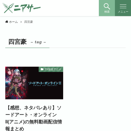
検索
メニュー
ホーム
四宮豪
四宮豪
– tag –
TV放送アニメ
【感想、ネタバレあり】ソ
ードアート・オンライン
II(アニメ)の無料動画配信情
報まとめ