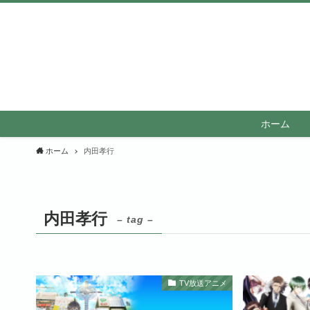
ホーム
ホーム
内田孝行
内田孝行
– tag –
TV放送アニメ