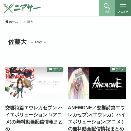
検索
メニュー
ホーム
佐藤大
佐藤大
– tag –
アニメ
アニメ
交響詩篇エウレカセブン ハ
ANEMONE／交響詩篇エウ
イエボリューション 1(アニ
レカセブン(エウレカ）ハイ
メ)の無料動画配信情報まと
エボリューション(アニメ )
め
の無料動画配信情報まとめ