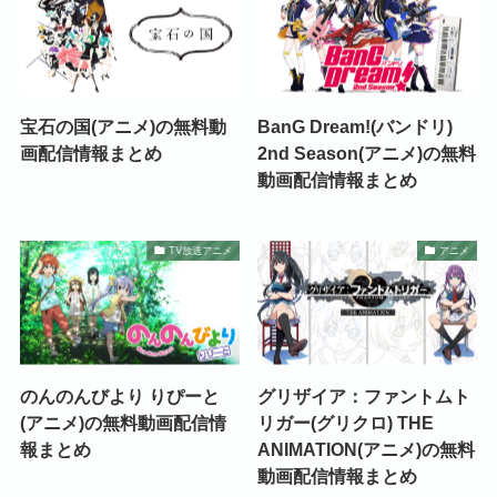
宝石の国(アニメ)の無料動
BanG Dream!(バンドリ)
画配信情報まとめ
2nd Season(アニメ)の無料
動画配信情報まとめ
TV放送アニメ
アニメ
のんのんびより りぴーと
グリザイア：ファントムト
(アニメ)の無料動画配信情
リガー(グリクロ) THE
報まとめ
ANIMATION(アニメ)の無料
動画配信情報まとめ