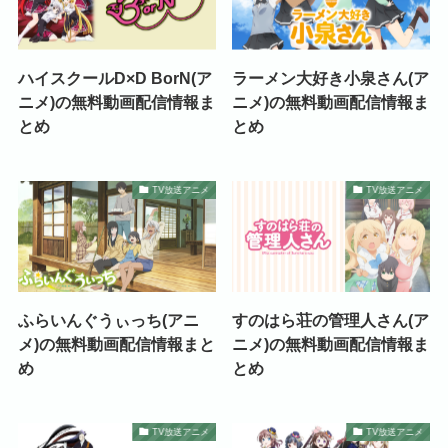
ハイスクールD×D BorN(ア
ラーメン大好き小泉さん(ア
ニメ)の無料動画配信情報ま
ニメ)の無料動画配信情報ま
とめ
とめ
TV放送アニメ
TV放送アニメ
ふらいんぐうぃっち(アニ
すのはら荘の管理人さん(ア
メ)の無料動画配信情報まと
ニメ)の無料動画配信情報ま
め
とめ
TV放送アニメ
TV放送アニメ