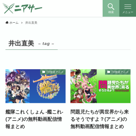
検索
メニュー
ホーム
井出直美
井出直美
– tag –
TV放送アニメ
TV放送アニメ
艦隊これくしょん -艦これ-
問題児たちが異世界から来
(アニメ)の無料動画配信情
るそうですよ？(アニメ)の
報まとめ
無料動画配信情報まとめ