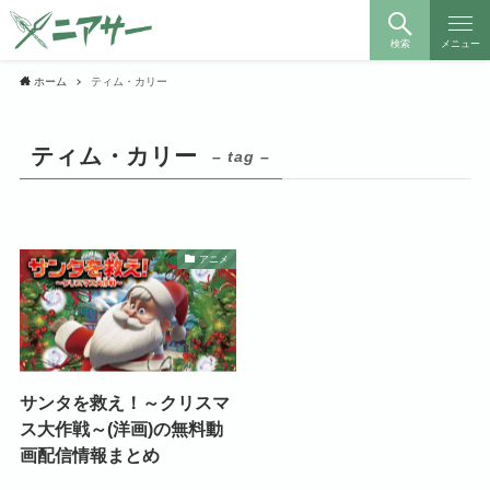
検索
メニュー
ホーム
ティム・カリー
ティム・カリー
– tag –
アニメ
サンタを救え！～クリスマ
ス大作戦～(洋画)の無料動
画配信情報まとめ