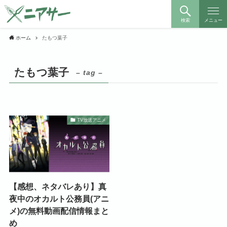
検索
メニュー
ホーム
たもつ葉子
たもつ葉子
– tag –
TV放送アニメ
【感想、ネタバレあり】真
夜中のオカルト公務員(アニ
メ)の無料動画配信情報まと
め